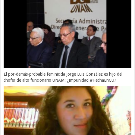
El por-demás-probable feminicida Jorge Luis González es hijo del
chofer de alto funcionario UNAM: ¿Impunidad #HechaEnCU?