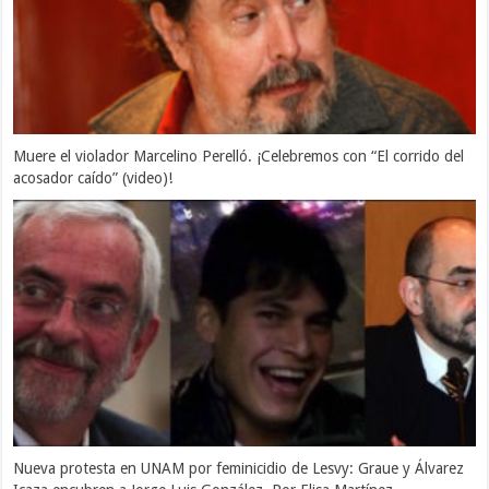
Muere el violador Marcelino Perelló. ¡Celebremos con “El corrido del
acosador caído” (video)!
Nueva protesta en UNAM por feminicidio de Lesvy: Graue y Álvarez