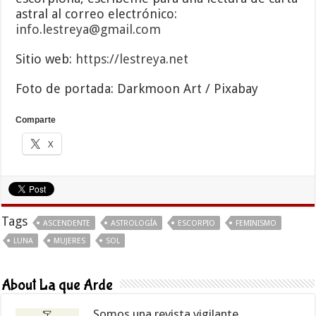
astral al correo electrónico:
info.lestreya@gmail.com
Sitio web:
https://lestreya.net
Foto de portada: Darkmoon Art / Pixabay
Comparte
X
Tags
ASCENDENTE
ASTROLOGÍA
ESCORPIO
FEMINISMO
LUNA
MUJERES
SOL
About La que Arde
Somos una revista vigilante.