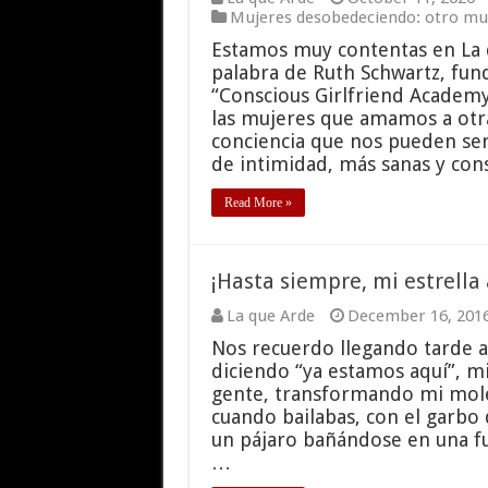
Mujeres desobedeciendo: otro mun
Estamos muy contentas en La 
palabra de Ruth Schwartz, fun
“Conscious Girlfriend Academy
las mujeres que amamos a otr
conciencia que nos pueden serv
de intimidad, más sanas y con
Read More »
¡Hasta siempre, mi estrella 
La que Arde
December 16, 201
Nos recuerdo llegando tarde al
diciendo “ya estamos aquí”, mi
gente, transformando mi molest
cuando bailabas, con el garbo
un pájaro bañándose en una fu
…