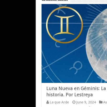
Luna Nueva en Géminis: La 
historia. Por Lestreya
La que Arde
June 9, 2024
As