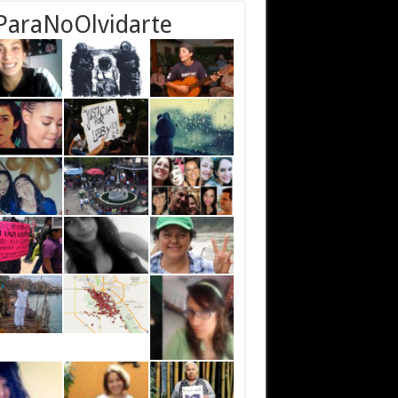
ParaNoOlvidarte