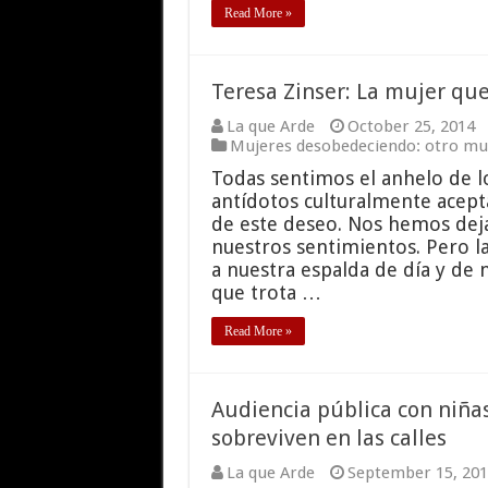
Read More »
Teresa Zinser: La mujer que
La que Arde
October 25, 2014
Mujeres desobedeciendo: otro mun
Todas sentimos el anhelo de lo
antídotos culturalmente acep
de este deseo. Nos hemos deja
nuestros sentimientos. Pero l
a nuestra espalda de día y de
que trota …
Read More »
Audiencia pública con niña
sobreviven en las calles
La que Arde
September 15, 201