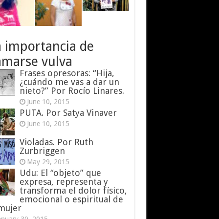
a importancia de
amarse vulva
Frases opresoras: “Hija,
¿cuándo me vas a dar un
nieto?” Por Rocío Linares.
June 10, 2015
PUTA. Por Satya Vinaver
June 10, 2015
Violadas. Por Ruth
Zurbriggen
May 29, 2015
Udu: El “objeto” que
expresa, representa y
transforma el dolor físico,
emocional o espiritual de
 mujer