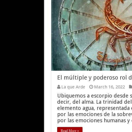
El múltiple y poderoso rol d
La que Arde
March 16, 2022
Ubiquemos a escorpio desde su
decir, del alma. La trinidad de
elemento agua, representada e
por las emociones de la sobrev
por las emociones humanas y e
Read More »