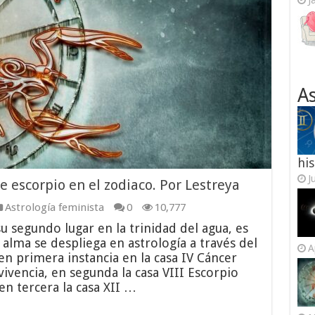
J
As
his
J
e escorpio en el zodiaco. Por Lestreya
Astrología feminista
0
10,777
 segundo lugar en la trinidad del agua, es
l alma se despliega en astrología a través del
A
n primera instancia en la casa IV Cáncer
ivencia, en segunda la casa VIII Escorpio
n tercera la casa XII …