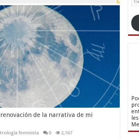
ele
Po
pr
en
renovación de la narrativa de mi
le
Me
trología feminista
0
2,167