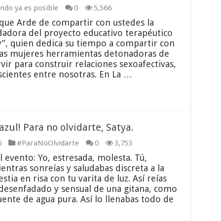
do ya es posible
0
5,566
que Arde de compartir con ustedes la
dadora del proyecto educativo terapéutico
”, quien dedica su tiempo a compartir con
as mujeres herramientas detonadoras de
ir para construir relaciones sexoafectivas,
scientes entre nosotras. En La …
azul! Para no olvidarte, Satya.
6
#ParaNoOlvidarte
0
3,753
 evento: Yo, estresada, molesta. Tú,
entras sonreías y saludabas discreta a la
ia en risa con tu varita de luz. Así reías
 desenfadado y sensual de una gitana, como
ente de agua pura. Así lo llenabas todo de