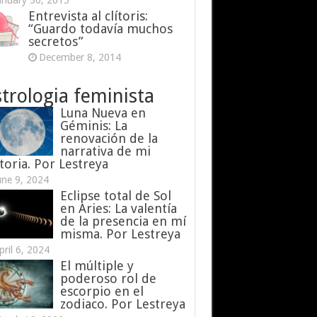
anuary 30, 2015
Entrevista al clítoris:
“Guardo todavía muchos
secretos”
December 8, 2014
trologia feminista
Luna Nueva en
Géminis: La
renovación de la
narrativa de mi
toria. Por Lestreya
une 9, 2024
Eclipse total de Sol
en Aries: La valentía
de la presencia en mí
misma. Por Lestreya
pril 6, 2024
El múltiple y
poderoso rol de
escorpio en el
zodiaco. Por Lestreya