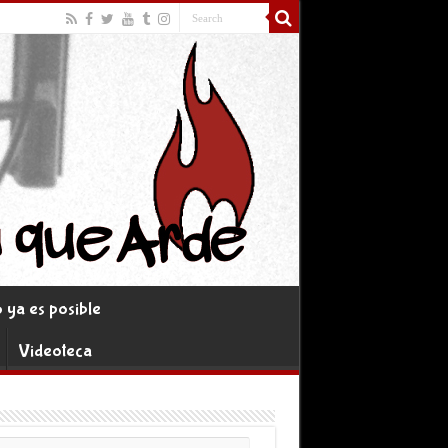
ya es posible
Videoteca
rreo