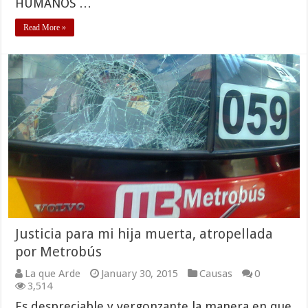
HUMANOS …
Read More »
Justicia para mi hija muerta, atropellada
por Metrobús
La que Arde
January 30, 2015
Causas
0
3,514
Es despreciable y vergonzante la manera en que