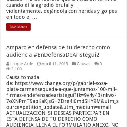
cuando él la agredió brutal y
violentamente, dejándola con heridas y golpes
en todo el …
Read More »
Amparo en defensa de tu derecho como
audiencia #EnDefensaDeAristegui2
La que Arde
April 11, 2015
Causas
0
3,100
Causa tomada
de: https://www.change.org/p/gabriel-sosa-
plata-carmensequeda-a-que-juntamos-100-mil-
firmas-endefensadearistegui?tk=9v4y43znkwx-
7oXNPmT9abKaKjsGHZDre4i6mdSHY9M&utm_s
ource=petition_update&utm_medium=email
ACTUALIZACIÓN: SI DESEAS PARTICIPAR EN
ESTA DEFENSA DE TU DERECHO COMO
AUDIENCIA: LLENA EL FORMULARIO ANEXO, NO