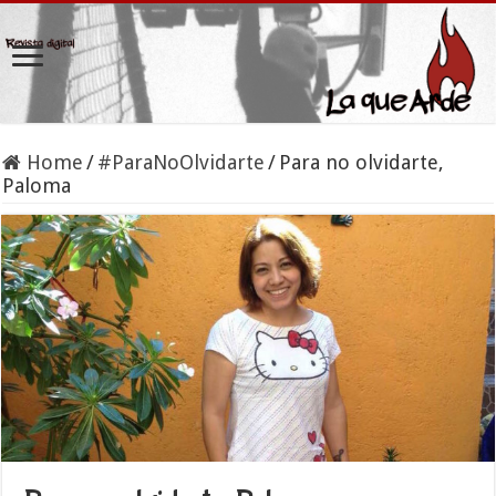
Home
/
#ParaNoOlvidarte
/
Para no olvidarte,
Paloma