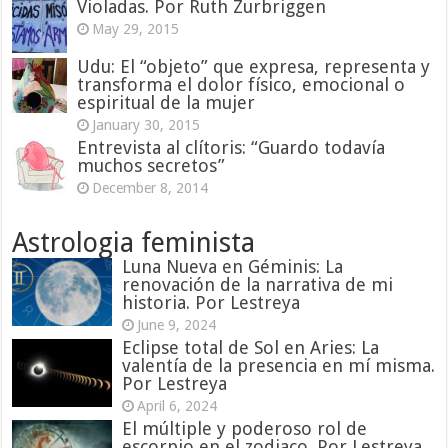
Violadas. Por Ruth Zurbriggen
May 29, 2015
Udu: El “objeto” que expresa, representa y
transforma el dolor físico, emocional o
espiritual de la mujer
January 30, 2015
Entrevista al clítoris: “Guardo todavía
muchos secretos”
December 8, 2014
Astrologia feminista
Luna Nueva en Géminis: La
renovación de la narrativa de mi
historia. Por Lestreya
June 9, 2024
Eclipse total de Sol en Aries: La
valentía de la presencia en mí misma.
Por Lestreya
April 6, 2024
El múltiple y poderoso rol de
escorpio en el zodiaco. Por Lestreya