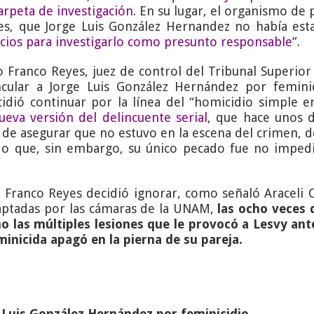
carpeta de investigación
. En su lugar, el organismo de 
s, que Jorge Luis González Hernandez no había esta
icios para investigarlo como presunto responsable
”.
 Franco Reyes, juez de control del Tribunal Superior d
cular a Jorge Luis González Hernández por femini
ecidió continuar por la línea del “homicidio simple 
eva versión del delincuente serial
, que hace unos dí
de asegurar que no estuvo en la escena del crimen, 
ndo que, sin embargo, su único pecado fue no impedi
do Franco Reyes decidió ignorar, como señaló Araceli 
aptadas por las cámaras de la UNAM,
las ocho veces 
 las múltiples lesiones que le provocó a Lesvy ante
minicida apagó en la pierna de su pareja.
e Luis González Hernández por feminicidio