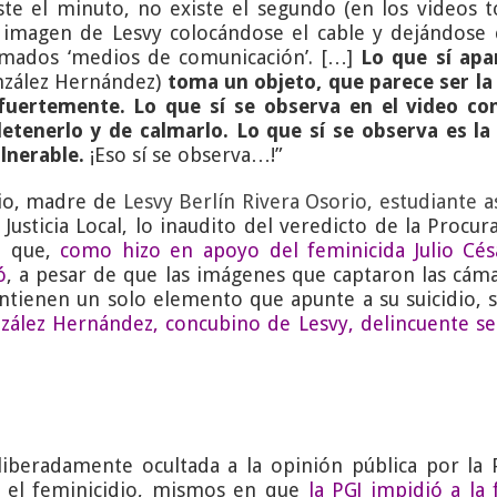
iste el minuto, no existe el segundo (en los videos
imagen de Lesvy colocándose el cable y dejándose 
lamados ‘medios de comunicación’. […]
Lo que sí apa
nzález Hernández)
toma un objeto, que parece ser la 
 fuertemente. Lo que sí se observa en el video c
etenerlo y de calmarlo. Lo que sí se observa es la v
ulnerable.
¡Eso sí se observa…!”
orio, madre de
Lesvy Berlín Rivera Osorio, estudiante 
Justicia Local, lo inaudito del veredicto de la Procur
, que,
como hizo en apoyo del feminicida Julio Césa
ó
, a pesar de que las imágenes que captaron las cá
ntienen un solo elemento que apunte a su suicidio, 
zález Hernández, concubino de Lesvy, delincuente ser
eliberadamente ocultada a la opinión pública por 
e el feminicidio, mismos en que
la PGJ impidió a la 