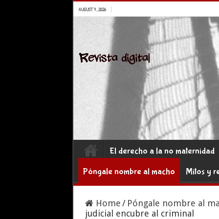
AUGUST 7, 2026
El derecho a la no maternidad
Póngale nombre al macho
Mitos y r
Home
/
Póngale nombre al m
judicial encubre al criminal