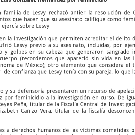
la familia de Lesvy rechazó antier la resolución de 
ntos que hacen que su asesinato califique como femini
ejercía sobre Lesvy:
n la investigación que permiten acreditar el delito d
ufrió Lesvy previo a su asesinato, incluidas, por ej
ro y golpes en su cabeza que generaron sangrado i
 cuerpo (recordemos que apareció sin vida en las
noma de México); otro elemento que considera el ti
y de confianza que Lesvy tenía con su pareja, lo que 
io y su defensoría presentaron un recurso de apelaci
 por feminicidio a la investigación en curso. De ig
es Peña, titular de la Fiscalía Central de Investigac
zabeth Cañizo Vera, titular de la fiscalía desconce
nes a derechos humanos de las víctimas cometidas p