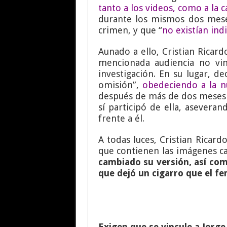
tanto a los videos, como a la 
durante los mismos dos mese
crimen, y que “
no existían ind
Aunado a ello, Cristian Ricardo
mencionada audiencia no vin
investigación. En su lugar, d
omisión”,
obedeciendo a la nu
después de más de dos meses 
sí participó de ella, asevera
frente a él.
A todas luces, Cristian Ricar
que contienen las imágenes c
cambiado su versión, así como
que dejó un cigarro que el fe
Exigen que se vincule a Jorg