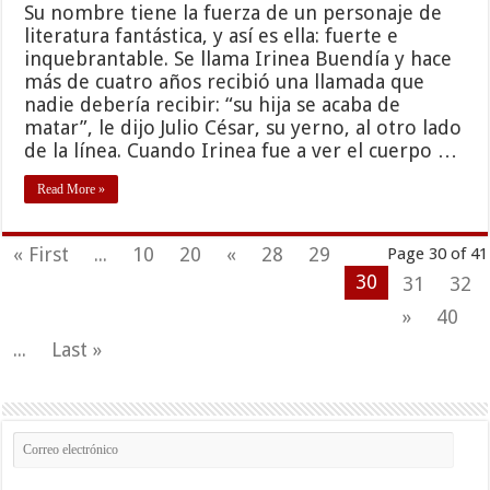
Su nombre tiene la fuerza de un personaje de
literatura fantástica, y así es ella: fuerte e
inquebrantable. Se llama Irinea Buendía y hace
más de cuatro años recibió una llamada que
nadie debería recibir: “su hija se acaba de
matar”, le dijo Julio César, su yerno, al otro lado
de la línea. Cuando Irinea fue a ver el cuerpo …
Read More »
« First
...
10
20
«
28
29
Page 30 of 41
30
31
32
»
40
...
Last »
Correo
electrónico