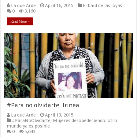
La que Arde
April 16, 2015
El baúl de las joyas
0
3,160
Read More »
#Para no olvidarte, Irinea
La que Arde
April 13, 2015
#ParaNoOlvidarte
,
Mujeres desobedeciendo: otro
mundo ya es posible
0
5,643