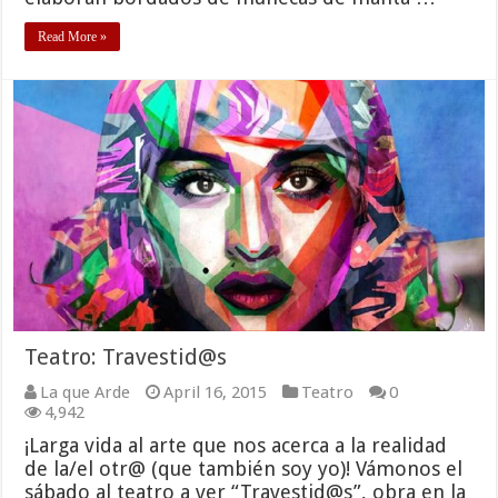
Read More »
Teatro: Travestid@s
La que Arde
April 16, 2015
Teatro
0
4,942
¡Larga vida al arte que nos acerca a la realidad
de la/el otr@ (que también soy yo)! Vámonos el
sábado al teatro a ver “Travestid@s”, obra en la