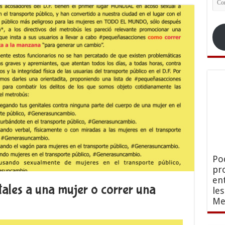
ele
Po
pr
en
tales a una mujer o correr una
le
Me