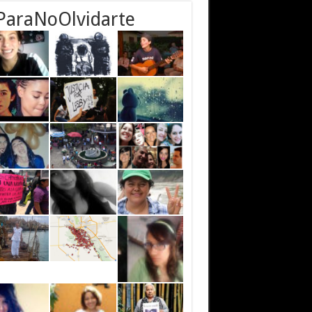
ParaNoOlvidarte