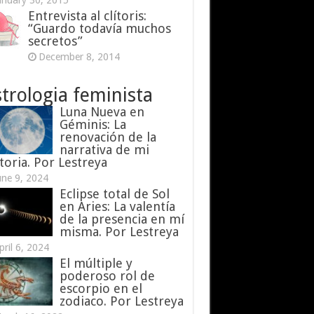
anuary 30, 2015
Entrevista al clítoris:
“Guardo todavía muchos
secretos”
December 8, 2014
trologia feminista
Luna Nueva en
Géminis: La
renovación de la
narrativa de mi
toria. Por Lestreya
une 9, 2024
Eclipse total de Sol
en Aries: La valentía
de la presencia en mí
misma. Por Lestreya
pril 6, 2024
El múltiple y
poderoso rol de
escorpio en el
zodiaco. Por Lestreya