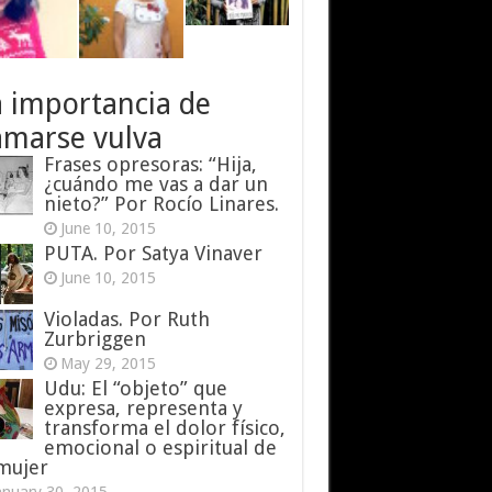
a importancia de
amarse vulva
Frases opresoras: “Hija,
¿cuándo me vas a dar un
nieto?” Por Rocío Linares.
June 10, 2015
PUTA. Por Satya Vinaver
June 10, 2015
Violadas. Por Ruth
Zurbriggen
May 29, 2015
Udu: El “objeto” que
expresa, representa y
transforma el dolor físico,
emocional o espiritual de
 mujer