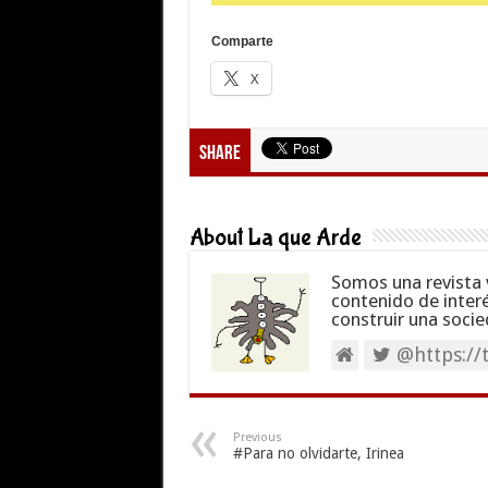
Comparte
X
Share
About La que Arde
Somos una revista 
contenido de inter
construir una socie
@https://
Previous
#Para no olvidarte, Irinea