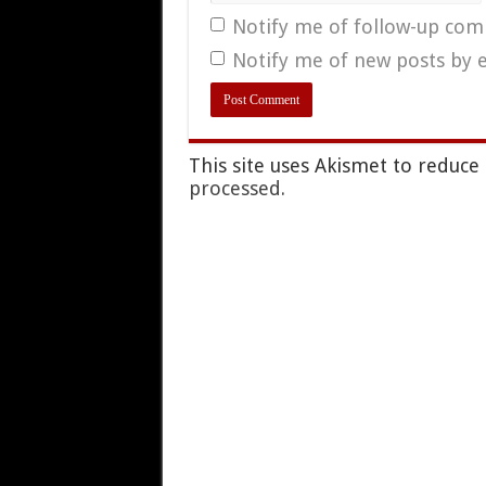
Notify me of follow-up com
Notify me of new posts by e
This site uses Akismet to reduc
processed.