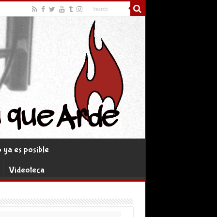
ya es posible
Videoteca
rreo