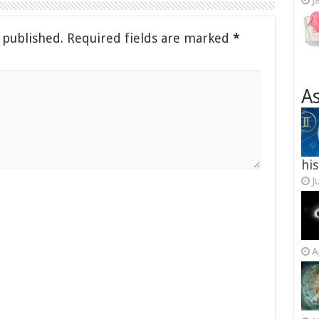
J
 published.
Required fields are marked
*
As
his
J
A