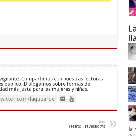
L
ll
vigilante. Compartimos con nuestras lectoras
és público. Dialogamos sobre formas de
dad más justa para las mujeres y niñas.
twitter.com/laquearde
Next
Teatro: Travestid@s
la