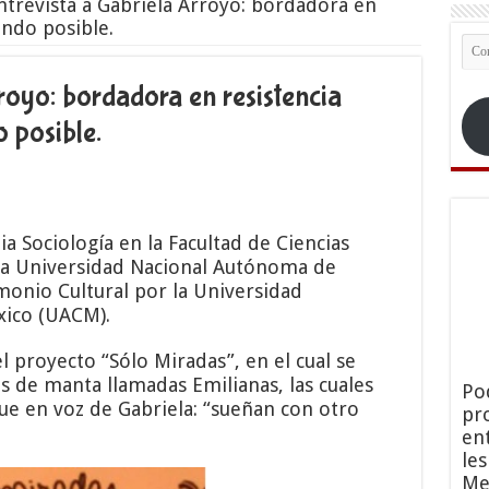
ntrevista a Gabriela Arroyo: bordadora en
ndo posible.
Co
ele
royo: bordadora en resistencia
 posible.
a Sociología en la Facultad de Ciencias
e la Universidad Nacional Autónoma de
monio Cultural por la Universidad
xico (UACM).
 proyecto “Sólo Miradas”, en el cual se
de manta llamadas Emilianas, las cuales
Po
ue en voz de Gabriela: “sueñan con otro
pr
en
le
Me