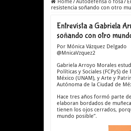
Home
/
Autodefensa o fosa
/
E
resistencia soñando con otro mu
Entrevista a Gabriela Ar
soñando con otro mundo
Por Mónica Vázquez Delgado
@MnicaVzquez2
Gabriela Arroyo Morales estudi
Políticas y Sociales (FCPyS) d
México (UNAM), y Arte y Patri
Autónoma de la Ciudad de Mé
Hace tres años formó parte del
elaboran bordados de muñecas 
tienen los ojos cerrados, porq
mundo posible”.