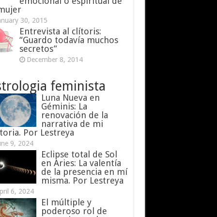
emocional o espiritual de
 mujer
anuary 30, 2015
Entrevista al clítoris:
“Guardo todavía muchos
secretos”
December 8, 2014
trologia feminista
Luna Nueva en
Géminis: La
renovación de la
narrativa de mi
toria. Por Lestreya
une 9, 2024
Eclipse total de Sol
en Aries: La valentía
de la presencia en mí
misma. Por Lestreya
pril 6, 2024
El múltiple y
poderoso rol de