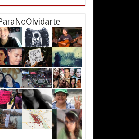
ParaNoOlvidarte