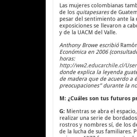
Las mujeres colombianas tambi
de los
quitapesares
de Guatema
pesar del sentimiento ante la 
exposiciones se llevaron a ca
y de la UACM del Valle.
Anthony Browe escribió
Ramón
Económica en 2006 (consultado 
horas:
http://ww2.educarchile.cl/User
donde explica la leyenda gua
de madera que de acuerdo a és
preocupaciones” durante la no
M: ¿Cuáles son tus futuros p
G:
Mientras se abra el espacio,
realizar una serie de bordados
rostros y nombres sí, de los 
de la lucha de sus familiares.