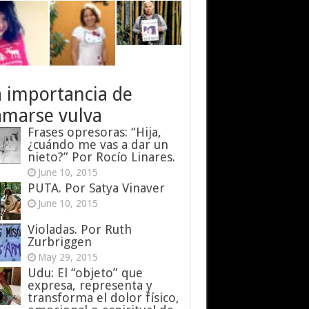
a importancia de
amarse vulva
Frases opresoras: “Hija,
¿cuándo me vas a dar un
nieto?” Por Rocío Linares.
June 10, 2015
PUTA. Por Satya Vinaver
June 10, 2015
Violadas. Por Ruth
Zurbriggen
May 29, 2015
Udu: El “objeto” que
expresa, representa y
transforma el dolor físico,