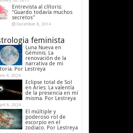
anuary 30, 2015
Entrevista al clítoris:
“Guardo todavía muchos
secretos”
December 8, 2014
trologia feminista
Luna Nueva en
Géminis: La
renovación de la
narrativa de mi
toria. Por Lestreya
une 9, 2024
Eclipse total de Sol
en Aries: La valentía
de la presencia en mí
misma. Por Lestreya
pril 6, 2024
El múltiple y
poderoso rol de
escorpio en el
zodiaco. Por Lestreya