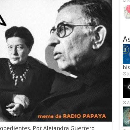
J
As
his
J
A
obedientes. Por Alejandra Guerrero