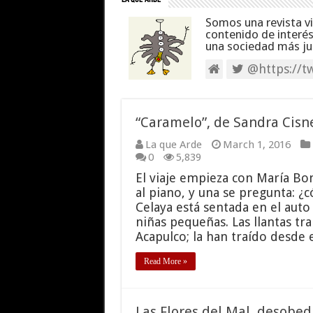
Somos una revista v
contenido de interé
una sociedad más jus
@https://tw
“Caramelo”, de Sandra Cisne
La que Arde
March 1, 2016
0
5,839
El viaje empieza con María Bo
al piano, y una se pregunta: 
Celaya está sentada en el auto 
niñas pequeñas. Las llantas t
Acapulco; la han traído desde 
Read More »
Las Flores del Mal, desobe