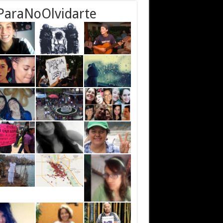
ParaNoOlvidarte