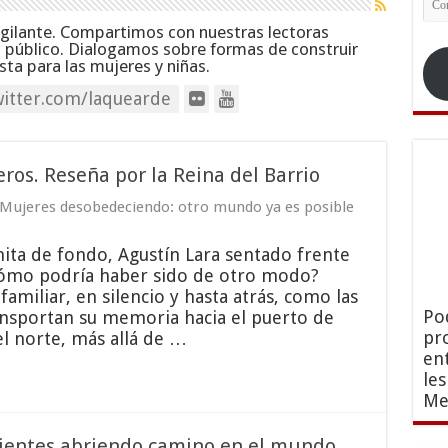
ele
igilante. Compartimos con nuestras lectoras
s público. Dialogamos sobre formas de construir
ta para las mujeres y niñas.
itter.com/laquearde
ros. Reseña por la Reina del Barrio
Mujeres desobedeciendo: otro mundo ya es posible
nita de fondo, Agustín Lara sentado frente
¿cómo podría haber sido de otro modo?
familiar, en silencio y hasta atrás, como las
Po
ransportan su memoria hacia el puerto de
pr
el norte, más allá de …
en
le
Me
dientes abriendo camino en el mundo