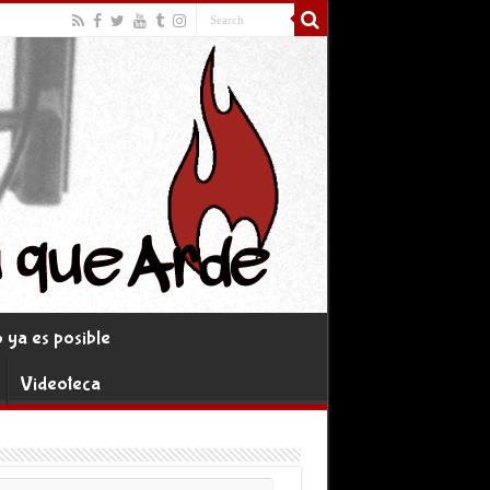
ya es posible
Videoteca
rreo