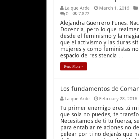
La que Arde
March 1, 2016
0
7,872
Alejandra Guerrero Funes. Naci
Docencia, pero lo que realmen
desde el feminismo y la magia
que el activismo y las duras s
mujeres y como feministas no
espacio de resistencia …
Read More »
Los fundamentos de Comand
La que Arde
February 28, 2016
Tu primer enemigo eres tú mis
que sola no puedes, te transf
Necesitamos de ti tu fuerza, 
para entablar relaciones no d
pelear por ti no dejarás que n