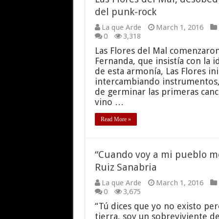
del punk-rock
La que Arde
March 1, 2016
0
3,318
Las Flores del Mal comenzaron
Fernanda, que insistía con la 
de esta armonía, Las Flores i
intercambiando instrumentos,
de germinar las primeras canc
vino …
Read More »
“Cuando voy a mi pueblo me
Ruiz Sanabria
La que Arde
March 1, 2016
0
3,675
“Tú dices que yo no existo pero
tierra, soy un sobreviviente d