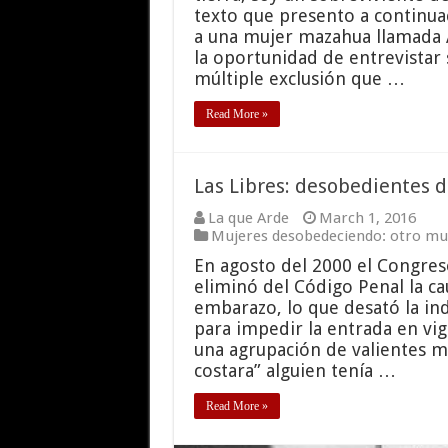
texto que presento a continuac
a una mujer mazahua llamada 
la oportunidad de entrevistar 
múltiple exclusión que …
Read More »
Las Libres: desobedientes d
La que Arde
March 1, 2016
Mujeres desobedeciendo: otro mun
En agosto del 2000 el Congres
eliminó del Código Penal la ca
embarazo, lo que desató la in
para impedir la entrada en vig
una agrupación de valientes m
costara” alguien tenía …
Read More »