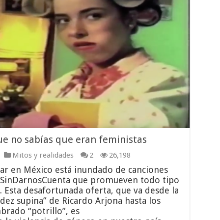
ue no sabías que eran feministas
Mitos y realidades
2
26,198
ar en México está inundado de canciones
 #SinDarnosCuenta que promueven todo tipo
s. Esta desafortunada oferta, que va desde la
idez supina” de Ricardo Arjona hasta los
rado “potrillo”, es