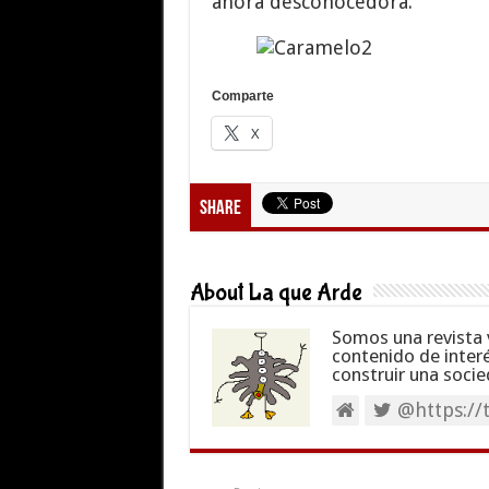
ahora desconocedora.
Comparte
X
Share
About La que Arde
Somos una revista 
contenido de inter
construir una socie
@https://