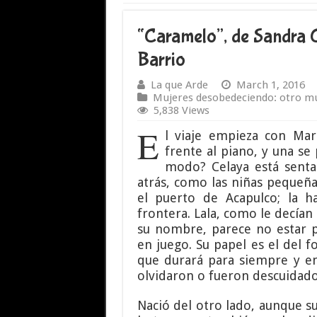
“Caramelo”, de Sandra C
Barrio
La que Arde
March 1, 2016
Mujeres desobedeciendo: otro mu
5,838 Views
E
l viaje empieza con Mar
frente al piano, y una s
modo? Celaya está sentad
atrás, como las niñas pequeña
el puerto de Acapulco; la h
frontera. Lala, como le decía
su nombre, parece no estar p
en juego. Su papel es el del f
que durará para siempre y en 
olvidaron o fueron descuidado
Nació del otro lado, aunque su