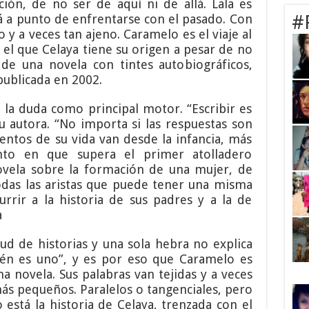
ión, de no ser de aquí ni de allá. Lala es
tá a punto de enfrentarse con el pasado. Con
#
y a veces tan ajeno. Caramelo es el viaje al
n el que Celaya tiene su origen a pesar de no
 de una novela con tintes autobiográficos,
publicada en 2002.
 la duda como principal motor. “Escribir es
u autora. “No importa si las respuestas son
entos de su vida van desde la infancia, más
unto en que supera el primer atolladero
vela sobre la formación de una mujer, de
odas las aristas que puede tener una misma
urrir a la historia de sus padres y a la de
a
ud de historias y una sola hebra no explica
ién es uno”, y es por eso que Caramelo es
 novela. Sus palabras van tejidas y a veces
 más pequeños. Paralelos o tangenciales, pero
 está la historia de Celaya, trenzada con el