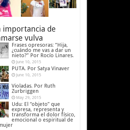
a importancia de
amarse vulva
Frases opresoras: “Hija,
¿cuándo me vas a dar un
nieto?” Por Rocío Linares.
June 10, 2015
PUTA. Por Satya Vinaver
June 10, 2015
Violadas. Por Ruth
Zurbriggen
May 29, 2015
Udu: El “objeto” que
expresa, representa y
transforma el dolor físico,
emocional o espiritual de
 mujer