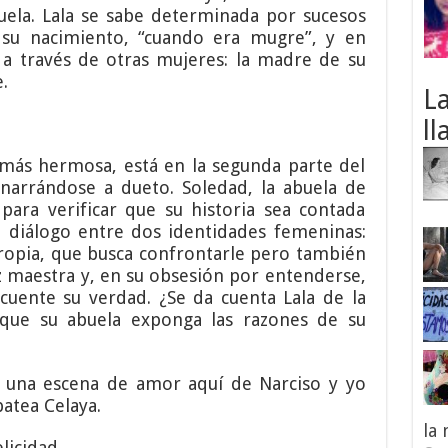
uela. Lala se sabe determinada por sucesos
 su nacimiento, “cuando era mugre”, y en
 a través de otras mujeres: la madre de su
.
L
ll
 más hermosa, está en la segunda parte del
 narrándose a dueto. Soledad, la abuela de
 para verificar que su historia sea contada
l diálogo entre dos identidades femeninas:
 propia, que busca confrontarle pero también
z maestra y, en su obsesión por entenderse,
cuente su verdad. ¿Se da cuenta Lala de la
que su abuela exponga las razones de su
una escena de amor aquí de Narciso y yo
batea Celaya.
la
licidad.