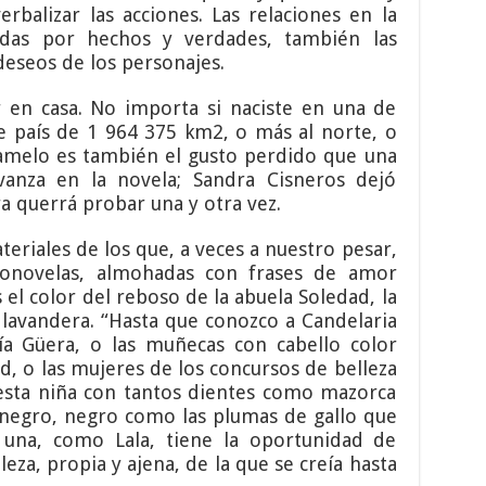
erbalizar las acciones. Las relaciones en la
das por hechos y verdades, también las
 deseos de los personajes.
 en casa. No importa si naciste en una de
se país de 1 964 375 km2, o más al norte, o
aramelo es también el gusto perdido que una
anza en la novela; Sandra Cisneros dejó
a querrá probar una y otra vez.
teriales de los que, a veces a nuestro pesar,
tonovelas, almohadas con frases de amor
el color del reboso de la abuela Soledad, la
la lavandera. “Hasta que conozco a Candelaria
ía Güera, o las muñecas con cabello color
, o las mujeres de los concursos de belleza
esta niña con tantos dientes como mazorca
 negro, negro como las plumas de gallo que
Y una, como Lala, tiene la oportunidad de
eza, propia y ajena, de la que se creía hasta