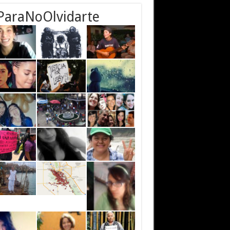
ParaNoOlvidarte