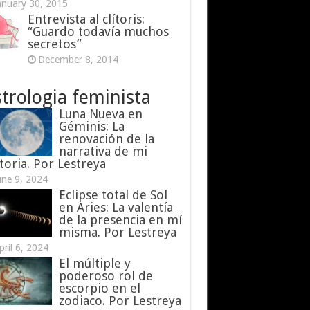
anuary 30, 2015
Entrevista al clítoris:
“Guardo todavía muchos
secretos”
December 8, 2014
trologia feminista
Luna Nueva en
Géminis: La
renovación de la
narrativa de mi
toria. Por Lestreya
une 9, 2024
Eclipse total de Sol
en Aries: La valentía
de la presencia en mí
misma. Por Lestreya
pril 6, 2024
El múltiple y
poderoso rol de
escorpio en el
zodiaco. Por Lestreya