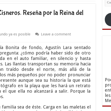
Co
ele
isneros. Reseña por la Reina del
ndo ya es posible
Leave a comment
ía Bonita de fondo, Agustín Lara sentado
e pregunta: ¿cómo podría haber sido de otro
a en el auto familiar, en silencio y hasta
s. Las llantas transportan su memoria hacia
an traído desde el norte, más allá de la
n los más pequeños por no poder pronunciar
Po
resente aunque sea su historia la que está
pr
otógrafo en la playa que les hará un retrato
en
el que ella no alcanzará a salir. Porque la
le
s.
Me
 familia sea de éste. Carga en las maletas el