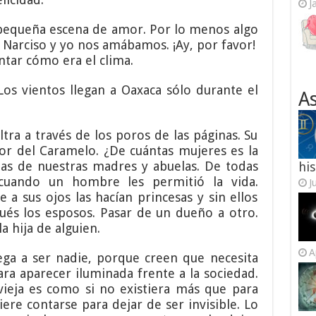
J
pequeña escena de amor. Por lo menos algo
 Narciso y yo nos amábamos. ¡Ay, por favor!
ntar cómo era el clima.
s vientos llegan a Oaxaca sólo durante el
As
ltra a través de los poros de las páginas. Su
lor del Caramelo. ¿De cuántas mujeres es la
as de nuestras madres y abuelas. De todas
his
cuando un hombre les permitió la vida.
J
 a sus ojos las hacían princesas y sin ellos
ués los esposos. Pasar de un dueño a otro.
a hija de alguien.
A
ega a ser nadie, porque creen que necesita
a aparecer iluminada frente a la sociedad.
ieja es como si no existiera más que para
iere contarse para dejar de ser invisible. Lo