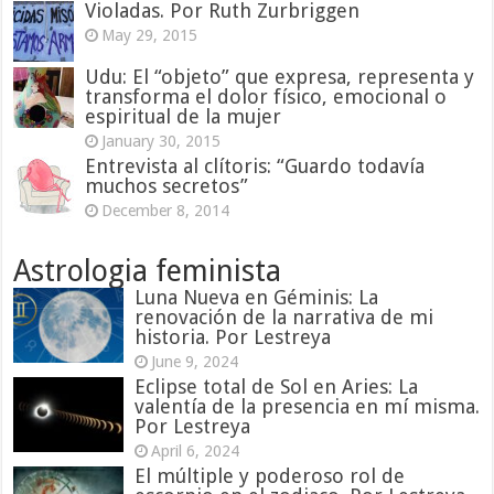
Violadas. Por Ruth Zurbriggen
May 29, 2015
Udu: El “objeto” que expresa, representa y
transforma el dolor físico, emocional o
espiritual de la mujer
January 30, 2015
Entrevista al clítoris: “Guardo todavía
muchos secretos”
December 8, 2014
Astrologia feminista
Luna Nueva en Géminis: La
renovación de la narrativa de mi
historia. Por Lestreya
June 9, 2024
Eclipse total de Sol en Aries: La
valentía de la presencia en mí misma.
Por Lestreya
April 6, 2024
El múltiple y poderoso rol de