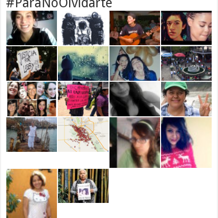
#ParaNoOlvidarte