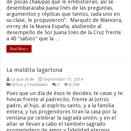
de pocas chalupas que le embistieran, así se
desembarazaba Juana Inés de las preguntas,
argumentos y réplicas que tantos, cada uno en
su clase, le propusieron”. Marquéz de Mancera,
virrey de la Nueva España, aludiendo al
desempeño de Sor Juana Inés de la Cruz frente
a 40 “sabios” que la …
Read More »
La maldita lagartona
La que Arde
September 15, 2014
Mitos y realidades
3
8,340
Pues que un día de ésos te decides: te casas y te
hincas frente al padrecito, frente al (otro)
padre, al hijo, al espíritu santo, y a la familia
entera, y tus progenitores tiran la casa por la
ventana pa’ celebrar la sagrada unión, y en el
altar se llevan a cabo el también sagrado
prometedero de amor y fidelidad eternos …