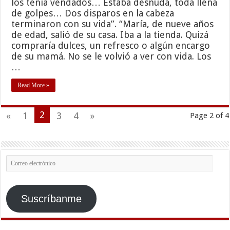
los tenía vendados… Estaba desnuda, toda llena
de golpes… Dos disparos en la cabeza
terminaron con su vida”. “María, de nueve años
de edad, salió de su casa. Iba a la tienda. Quizá
compraría dulces, un refresco o algún encargo
de su mamá. No se le volvió a ver con vida. Los
…
Read More »
2
«
1
3
4
»
Page 2 of 4
Correo
electrónico
Suscríbanme