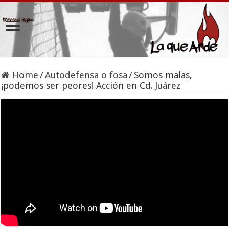
Home
/
Autodefensa o fosa
/
Somos malas,
¡podemos ser peores! Acción en Cd. Juárez