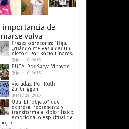
a importancia de
amarse vulva
Frases opresoras: “Hija,
¿cuándo me vas a dar un
nieto?” Por Rocío Linares.
June 10, 2015
PUTA. Por Satya Vinaver
June 10, 2015
Violadas. Por Ruth
Zurbriggen
May 29, 2015
Udu: El “objeto” que
expresa, representa y
transforma el dolor físico,
emocional o espiritual de
 mujer