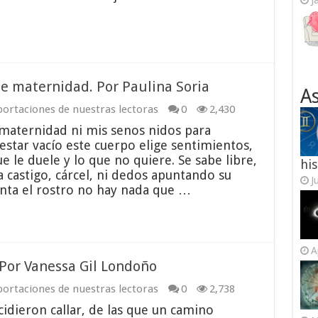
J
de maternidad. Por Paulina Soria
As
ortaciones de nuestras lectoras
0
2,430
maternidad ni mis senos nidos para
star vacío este cuerpo elige sentimientos,
e le duele y lo que no quiere. Se sabe libre,
his
 castigo, cárcel, ni dedos apuntando su
J
vanta el rostro no hay nada que …
A
 Por Vanessa Gil Londoño
ortaciones de nuestras lectoras
0
2,738
cidieron callar, de las que un camino