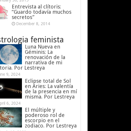
anuary 30, 2015
Entrevista al clítoris:
“Guardo todavía muchos
secretos”
December 8, 2014
trologia feminista
Luna Nueva en
Géminis: La
renovación de la
narrativa de mi
toria. Por Lestreya
une 9, 2024
Eclipse total de Sol
en Aries: La valentía
de la presencia en mí
misma. Por Lestreya
pril 6, 2024
El múltiple y
poderoso rol de
escorpio en el
zodiaco. Por Lestreya