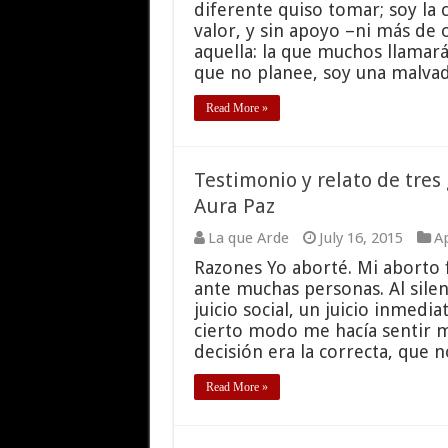
diferente quiso tomar; soy la 
valor, y sin apoyo –ni más de 
aquella: la que muchos llamará
que no planee, soy una malvad
Read More »
Testimonio y relato de tres
Aura Paz
La que Arde
July 16, 2015
Ap
Razones Yo aborté. Mi aborto 
ante muchas personas. Al silen
juicio social, un juicio inmedi
cierto modo me hacía sentir m
decisión era la correcta, que 
Read More »