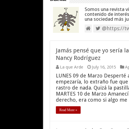
Somos una revista v
contenido de interé
una sociedad más jus
@https://tw
Jamás pensé que yo sería la
Nancy Rodríguez
La que Arde
July 16, 2015
Ap
LUNES 09 de Marzo Desperté ad
empezaría, lo extraño fue que
rastro de nada. Quizá la pastill
MARTES 10 de Marzo Amanecí c
derecho, era como si algo me
Read More »