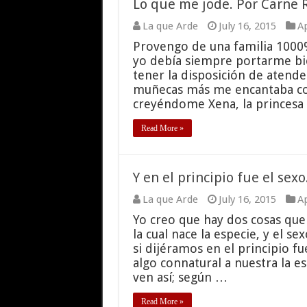
Lo que me jode. Por Carne R
La que Arde
July 16, 2015
Ap
Provengo de una familia 1000% 
yo debía siempre portarme bie
tener la disposición de atend
muñecas más me encantaba corr
creyéndome Xena, la princesa
Read More »
Y en el principio fue el sexo
La que Arde
July 16, 2015
Ap
Yo creo que hay dos cosas que 
la cual nace la especie, y el s
si dijéramos en el principio fu
algo connatural a nuestra la e
ven así; según …
Read More »