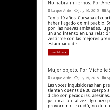
No habrá infiernos. Por Ane
La que Arde
July 16, 2015
Ap
Tenía 19 años. Cursaba el cuar
haber llegado de mi pueblo. S
por las nuevas amistades, lug
un año intenso en una relación
vestirme con las mejores pren
estampado de …
Read More »
Mujer objeto. Por Michelle 
La que Arde
July 15, 2015
Ap
Las voces inquisidoras han pr
sienten dueñas de su cuerpo a
dicho son pecadoras, asesinas…
justificación tal vez algo hizo
provocó no se cuidó, no dijo n