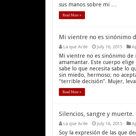
sus manos sobre mi …
Read More »
Mi vientre no es sinónimo 
La que Arde
July 16, 2015
Ap
Mi vientre no es sinónimo de 
amamantar. Este cuerpo elige e
sabe lo que necesita sabe lo qu
sin miedo, hermoso; no acepta
“terrible decisión”. Mujer, le
Read More »
Silencios, sangre y muerte.
La que Arde
July 16, 2015
Ap
Soy la expresión de las que de