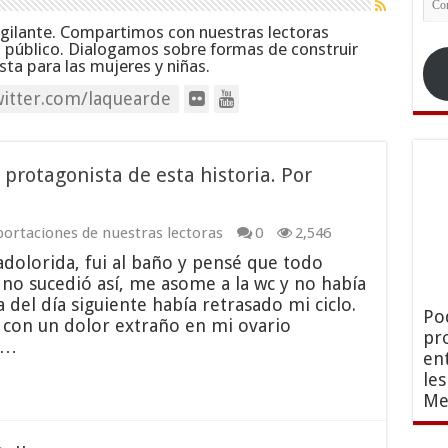
ele
igilante. Compartimos con nuestras lectoras
s público. Dialogamos sobre formas de construir
ta para las mujeres y niñas.
itter.com/laquearde
 protagonista de esta historia. Por
ortaciones de nuestras lectoras
0
2,546
olorida, fui al baño y pensé que todo
 no sucedió así, me asome a la wc y no había
a del día siguiente había retrasado mi ciclo.
Po
on un dolor extraño en mi ovario
pr
 …
en
le
Me