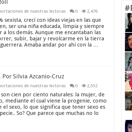
oll
#
ortaciones de nuestras lectoras
0
2,476
sexista, crecí con ideas viejas en las que
n, ser una niña educada, limpia y siempre
er a los demás. Aunque me encantaban las
er, subir, bajar y revolcarme en la tierra
 guerrera. Amaba andar por ahí con la …
. Por Silvia Azcanio-Cruz
ortaciones de nuestras lectoras
0
2,552
son cien por ciento naturales: la mujer, de
exo, mediante el cual viene la progenie, como
e el sexo, lo que significa que tener sexo es
specie.. So? Que parece que muchas no lo