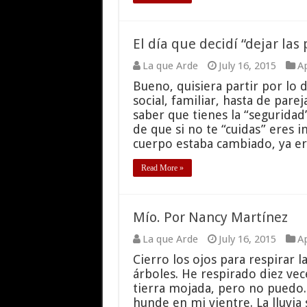
El día que decidí “dejar las
La que Arde
July 16, 2015
Ap
Bueno, quisiera partir por lo d
social, familiar, hasta de pare
saber que tienes la “seguridad
de que si no te “cuidas” eres
cuerpo estaba cambiado, ya e
Read More »
Mío. Por Nancy Martínez
La que Arde
July 16, 2015
Ap
Cierro los ojos para respirar la
árboles. He respirado diez vec
tierra mojada, pero no puedo. 
hunde en mi vientre. La lluvia