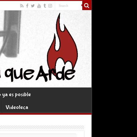
ya es posible
Videoteca
rreo