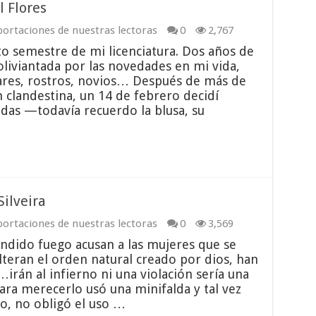
l Flores
ortaciones de nuestras lectoras
0
2,767
to semestre de mi licenciatura. Dos años de
oliviantada por las novedades en mi vida,
ares, rostros, novios… Después de más de
 clandestina, un 14 de febrero decidí
das —todavía recuerdo la blusa, su
Silveira
ortaciones de nuestras lectoras
0
3,569
endido fuego acusan a las mujeres que se
lteran el orden natural creado por dios, han
irán al infierno ni una violación sería una
 para merecerlo usó una minifalda y tal vez
o, no obligó el uso …