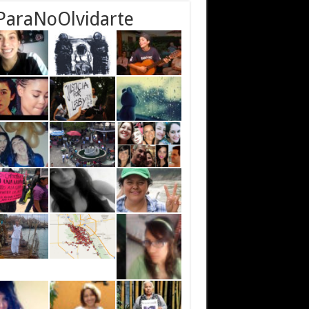
ParaNoOlvidarte