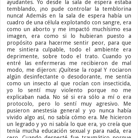
ayudantes. Yo desde la sala de espera estaba
temblando, ¡no pude controlar la temblorina
nunca! Además en la sala de espera había un
cuadro de una célula explotando con sangre, era
como un aborto y me impactó muchísimo esa
imagen, era como si lo hubieran puesto a
propósito para hacerme sentir peor, para que
me sintiera culpable, todo el ambiente era
deprimente, sobre todo el trato. Cuando yo
entré las enfermeras me recibieron de mal
modo, me dijeron: ¡Quítese la ropa! Y rociaron
algún desinfectante o desodorante, me sentía
como un insecto al que rocían con insecticida,
yo lo sentí muy violento porque no me
explicaban nada. No sé si era sólo a mí o era
protocolo, pero lo sentí muy agresivo. Me
pusieron anestesia general y yo nunca había
vivido algo así, no sabía cómo era. Me hicieron
un legrado y yo ni sabía lo que era, yo creía que
tenía mucha educación sexual y para nada, era
cero. Cuando desperté fue traumático porque