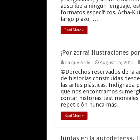
adscribe a ningún lenguaje, esté
formatos específicos. Acha-Ku
largo plazo, …
Read More »
¡Por zorra! Ilustraciones p
La que Arde
August 25, 2015
©Derechos reservados de la a
de historias construidas desde
las artes plásticas. Indignada p
que nos encontramos sumergid
contar historias testimoniales 
repetición nunca más.
Read More »
Juntas en la autodefensa. 