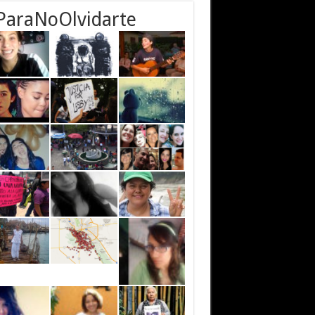
ParaNoOlvidarte