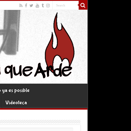
ya es posible
Videoteca
rreo