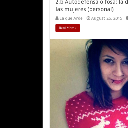
2.b Autodefensa o fosa: la
las mujeres (personal)
La que Arde
August 26, 2015
Read More »