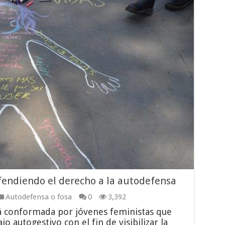
fendiendo el derecho a la autodefensa
Autodefensa o fosa
0
3,392
tá conformada por jóvenes feministas que
o autogestivo con el fin de visibilizar la