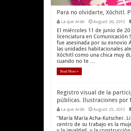
Para no olvidarte, Xóchitl.
La que Arde
August 26, 2015
El miércoles 11 de junio de 20
licenciatura en Comunicación 
fue asesinada por su exnovio 
las unidades habitacionales al
Xóchitl como una chica muy dul
cuando no te …
Read More »
Registro visual de la parti
públicas. Ilustraciones po
La que Arde
August 25, 2015
“María María Acha-Kutscher. Lim
centro de su trabajo es la muje
y la igualdad, y la construcció