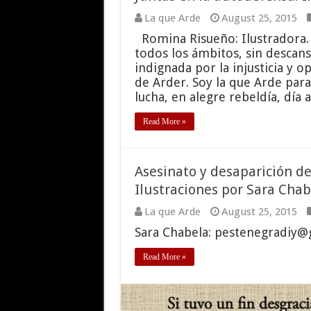
La que Arde
August 25, 2015
Romina Risueño: Ilustradora. 
todos los ámbitos, sin descanso
indignada por la injusticia y 
de Arder. Soy la que Arde para
lucha, en alegre rebeldía, día 
Read More »
Asesinato y desaparición de
Ilustraciones por Sara Chab
La que Arde
August 25, 2015
Sara Chabela: pestenegradiy@
Read More »