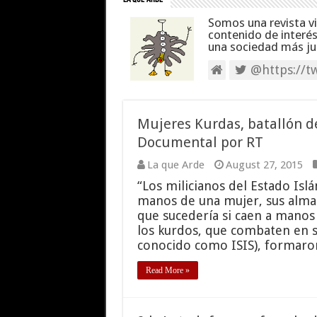
Somos una revista v
contenido de interé
una sociedad más jus
@https://tw
Mujeres Kurdas, batallón de
Documental por RT
La que Arde
August 27, 2015
“Los milicianos del Estado Is
manos de una mujer, sus almas 
que sucedería si caen a manos
los kurdos, que combaten en s
conocido como ISIS), formaro
Read More »