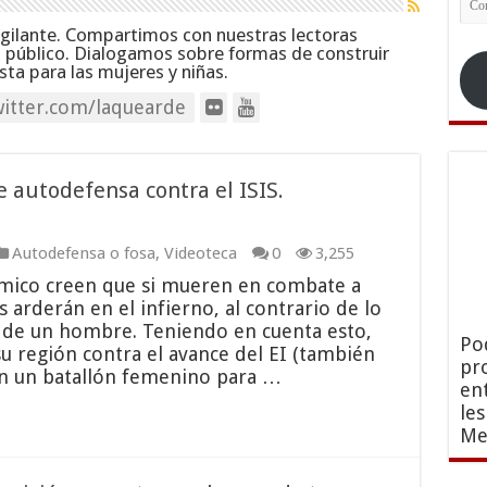
ele
igilante. Compartimos con nuestras lectoras
s público. Dialogamos sobre formas de construir
ta para las mujeres y niñas.
itter.com/laquearde
 autodefensa contra el ISIS.
Autodefensa o fosa
,
Videoteca
0
3,255
lámico creen que si mueren en combate a
arderán en el infierno, al contrario de lo
 de un hombre. Teniendo en cuenta esto,
Po
u región contra el avance del EI (también
pr
n un batallón femenino para …
en
le
Me