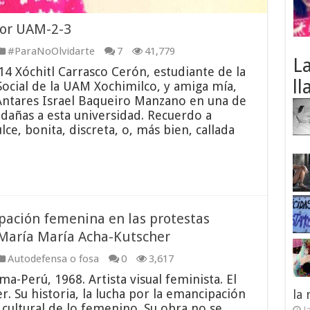
 Por UAM-2-3
#ParaNoOlvidarte
7
41,779
L
14 Xóchitl Carrasco Cerón, estudiante de la
ll
Social de la UAM Xochimilco, y amiga mía,
Antares Israel Baqueiro Manzano en una de
edañas a esta universidad. Recuerdo a
ce, bonita, discreta, o, más bien, callada
cipación femenina en las protestas
r María María Acha-Kutscher
Autodefensa o fosa
0
3,617
a-Perú, 1968. Artista visual feminista. El
r. Su historia, la lucha por la emancipación
la
n cultural de lo femenino. Su obra no se