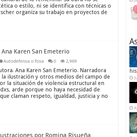
J
tica o estilo, ni se identifica con técnicas o
tscher organiza su trabajo en proyectos de
As
or Ana Karen San Emeterio
Autodefensa o fosa
0
2,969
utora. Ana Karen San Emeterio. Narradora
his
 la ilustración y otros medios del campo de
J
or la situación de violencia estructural en
xs, arde porque no haya necesidad de
que claman respeto, igualdad, justicia y no
A
Ilustraciones por Romina Risueña