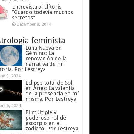
anuary 30, 2015
Entrevista al clítoris:
“Guardo todavía muchos
secretos”
December 8, 2014
trologia feminista
Luna Nueva en
Géminis: La
renovación de la
narrativa de mi
toria. Por Lestreya
une 9, 2024
Eclipse total de Sol
en Aries: La valentía
de la presencia en mí
misma. Por Lestreya
pril 6, 2024
El múltiple y
poderoso rol de
escorpio en el
zodiaco. Por Lestreya