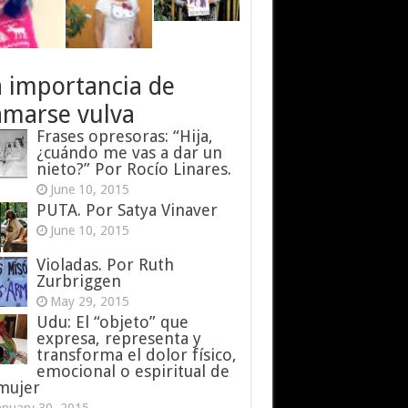
a importancia de
amarse vulva
Frases opresoras: “Hija,
¿cuándo me vas a dar un
nieto?” Por Rocío Linares.
June 10, 2015
PUTA. Por Satya Vinaver
June 10, 2015
Violadas. Por Ruth
Zurbriggen
May 29, 2015
Udu: El “objeto” que
expresa, representa y
transforma el dolor físico,
emocional o espiritual de
 mujer