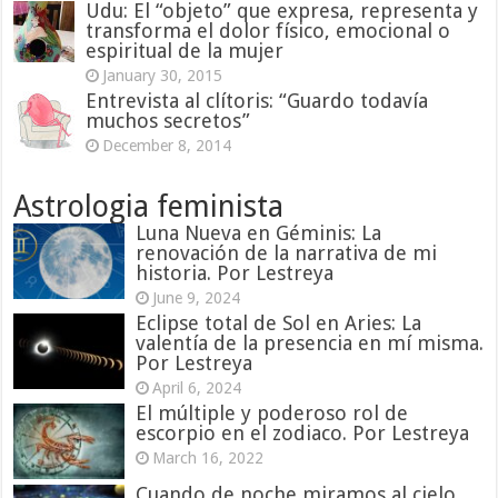
Udu: El “objeto” que expresa, representa y
transforma el dolor físico, emocional o
espiritual de la mujer
January 30, 2015
Entrevista al clítoris: “Guardo todavía
muchos secretos”
December 8, 2014
Astrologia feminista
Luna Nueva en Géminis: La
renovación de la narrativa de mi
historia. Por Lestreya
June 9, 2024
Eclipse total de Sol en Aries: La
valentía de la presencia en mí misma.
Por Lestreya
April 6, 2024
El múltiple y poderoso rol de
escorpio en el zodiaco. Por Lestreya
March 16, 2022
Cuando de noche miramos al cielo.