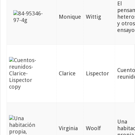
El
pensa
Monique
Wittig
hetero
y otro
ensayo
Cuento
Clarice
Lispector
reunid
Una
Virginia
Woolf
habita
propia