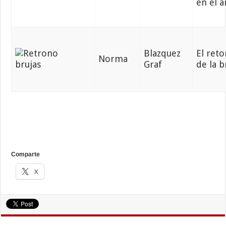
en el 
Blazquez
El ret
Norma
Graf
de la b
Comparte
X