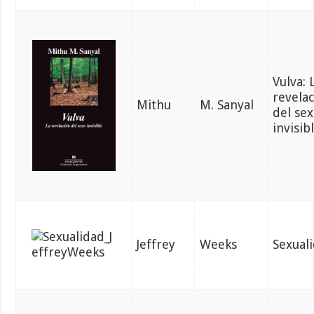
Vulva: 
revela
Mithu
M. Sanyal
del se
invisib
Jeffrey
Weeks
Sexual