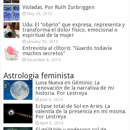
Violadas. Por Ruth Zurbriggen
May 29, 2015
Udu: El “objeto” que expresa, representa y
transforma el dolor físico, emocional o
espiritual de la mujer
January 30, 2015
Entrevista al clítoris: “Guardo todavía
muchos secretos”
December 8, 2014
Astrologia feminista
Luna Nueva en Géminis: La
renovación de la narrativa de mi
historia. Por Lestreya
June 9, 2024
Eclipse total de Sol en Aries: La
valentía de la presencia en mí misma.
Por Lestreya
April 6, 2024
El múltiple y poderoso rol de