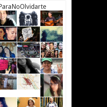
ParaNoOlvidarte