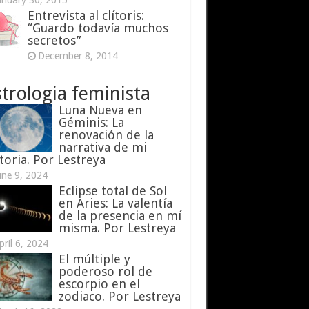
anuary 30, 2015
Entrevista al clítoris:
“Guardo todavía muchos
secretos”
December 8, 2014
trologia feminista
Luna Nueva en
Géminis: La
renovación de la
narrativa de mi
toria. Por Lestreya
une 9, 2024
Eclipse total de Sol
en Aries: La valentía
de la presencia en mí
misma. Por Lestreya
pril 6, 2024
El múltiple y
poderoso rol de
escorpio en el
zodiaco. Por Lestreya