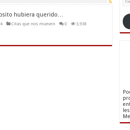
ele
diosito hubiera querido…
4
Citas que nos mueven
0
3,938
Po
pr
en
le
Me