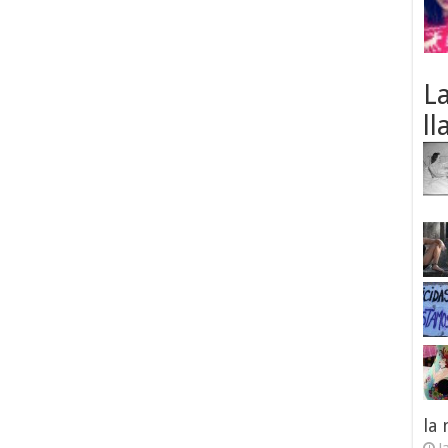
L
ll
la