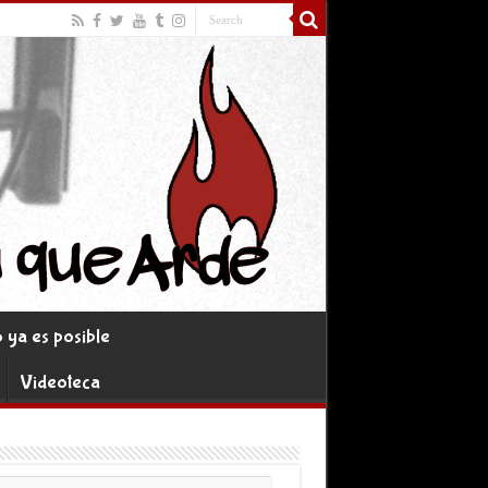
ya es posible
Videoteca
rreo