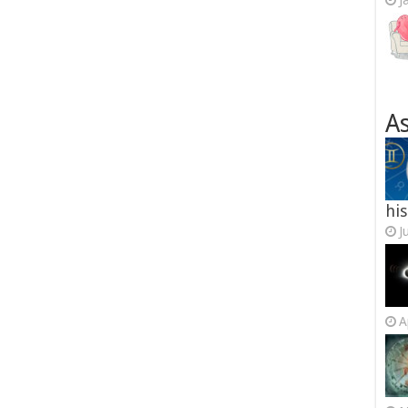
J
As
his
J
A