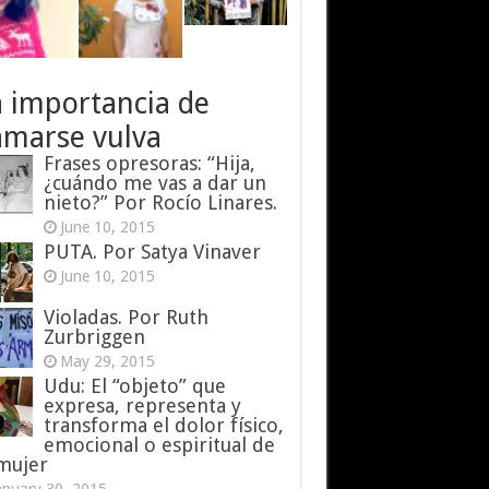
a importancia de
amarse vulva
Frases opresoras: “Hija,
¿cuándo me vas a dar un
nieto?” Por Rocío Linares.
June 10, 2015
PUTA. Por Satya Vinaver
June 10, 2015
Violadas. Por Ruth
Zurbriggen
May 29, 2015
Udu: El “objeto” que
expresa, representa y
transforma el dolor físico,
emocional o espiritual de
 mujer