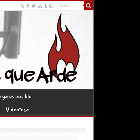
ya es posible
Videoteca
rreo