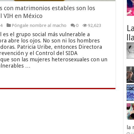
 con matrimonios estables son los
el VIH en México
4
Póngale nombre al macho
0
92,623
L
l es el grupo social más vulnerable a
ll
ora abre los ojos. No son ni los hombres
doras. Patricia Uribe, entonces Directora
revención y el Control del SIDA
que son las mujeres heterosexuales con un
ulnerables …
la