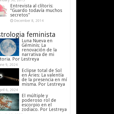
anuary 30, 2015
Entrevista al clítoris:
“Guardo todavía muchos
secretos”
December 8, 2014
trologia feminista
Luna Nueva en
Géminis: La
renovación de la
narrativa de mi
toria. Por Lestreya
une 9, 2024
Eclipse total de Sol
en Aries: La valentía
de la presencia en mí
misma. Por Lestreya
pril 6, 2024
El múltiple y
poderoso rol de
escorpio en el
zodiaco. Por Lestreya