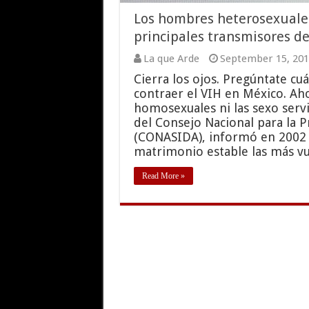
Los hombres heterosexuales
principales transmisores d
La que Arde
September 15, 201
Cierra los ojos. Pregúntate cuá
contraer el VIH en México. Ah
homosexuales ni las sexo servi
del Consejo Nacional para la P
(CONASIDA), informó en 2002 
matrimonio estable las más v
Read More »