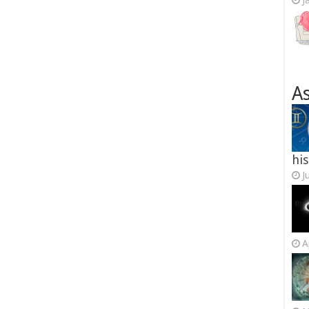
J
As
his
J
A