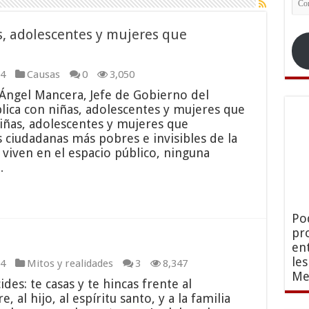
ele
s, adolescentes y mujeres que
4
Causas
0
3,050
l Ángel Mancera, Jefe de Gobierno del
blica con niñas, adolescentes y mujeres que
 niñas, adolescentes y mujeres que
s ciudadanas más pobres e invisibles de la
viven en el espacio público, ninguna
…
Po
pr
en
le
4
Mitos y realidades
3
8,347
Me
des: te casas y te hincas frente al
, al hijo, al espíritu santo, y a la familia