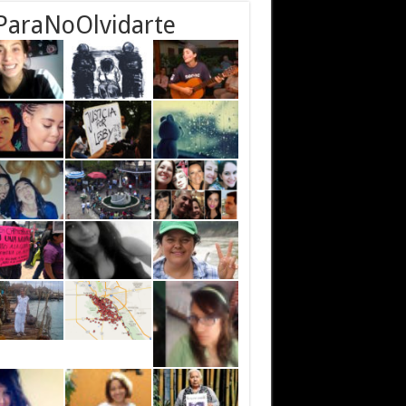
ParaNoOlvidarte