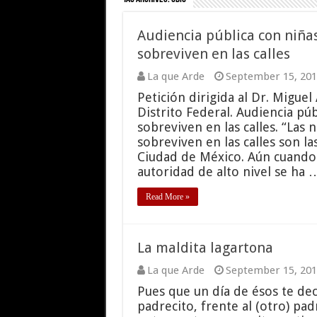
Audiencia pública con niña
sobreviven en las calles
La que Arde
September 15, 201
Petición dirigida al Dr. Migue
Distrito Federal. Audiencia pú
sobreviven en las calles. “Las
sobreviven en las calles son la
Ciudad de México. Aún cuando 
autoridad de alto nivel se ha 
Read More »
La maldita lagartona
La que Arde
September 15, 201
Pues que un día de ésos te deci
padrecito, frente al (otro) padre