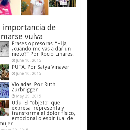
a importancia de
amarse vulva
Frases opresoras: “Hija,
¿cuándo me vas a dar un
nieto?” Por Rocío Linares.
June 10, 2015
PUTA. Por Satya Vinaver
June 10, 2015
Violadas. Por Ruth
Zurbriggen
May 29, 2015
Udu: El “objeto” que
expresa, representa y
transforma el dolor físico,
emocional o espiritual de
 mujer