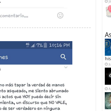
J
As
his
J
A