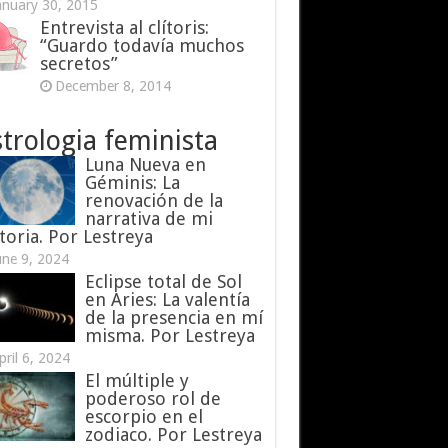
anuary 30, 2015
Entrevista al clítoris:
“Guardo todavía muchos
secretos”
December 8, 2014
trologia feminista
Luna Nueva en
Géminis: La
renovación de la
narrativa de mi
toria. Por Lestreya
une 9, 2024
Eclipse total de Sol
en Aries: La valentía
de la presencia en mí
misma. Por Lestreya
pril 6, 2024
El múltiple y
poderoso rol de
escorpio en el
zodiaco. Por Lestreya