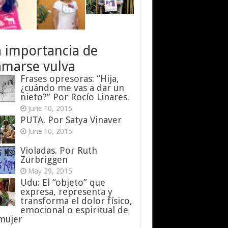
a importancia de
amarse vulva
Frases opresoras: “Hija,
¿cuándo me vas a dar un
nieto?” Por Rocío Linares.
June 10, 2015
PUTA. Por Satya Vinaver
June 10, 2015
Violadas. Por Ruth
Zurbriggen
May 29, 2015
Udu: El “objeto” que
expresa, representa y
transforma el dolor físico,
emocional o espiritual de
 mujer