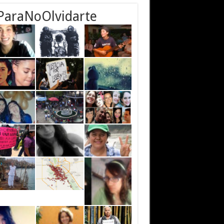
ParaNoOlvidarte