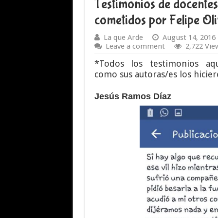
Testimonios de docentes
cometidos por Felipe Ol
La que Arde
August 14, 2016
Leave a comment
2,722 Vie
*Todos los testimonios aq
como sus autoras/es los hicier
Jesús Ramos Díaz