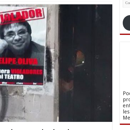
Co
ele
Po
pr
en
le
Me