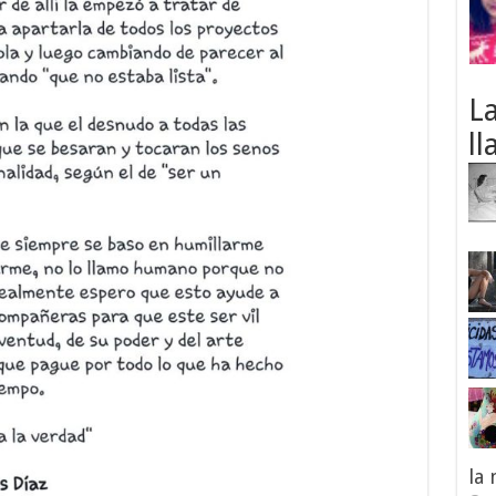
L
ll
la