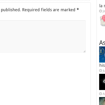
la
 published.
Required fields are marked
*
J
As
his
J
A