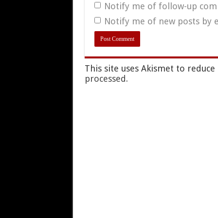
Notify me of follow-up com
Notify me of new posts by e
This site uses Akismet to reduc
processed.