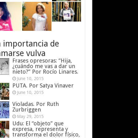
a importancia de
amarse vulva
Frases opresoras: “Hija,
¿cuándo me vas a dar un
nieto?” Por Rocío Linares.
June 10, 2015
PUTA. Por Satya Vinaver
June 10, 2015
Violadas. Por Ruth
Zurbriggen
May 29, 2015
Udu: El “objeto” que
expresa, representa y
transforma el dolor físico,