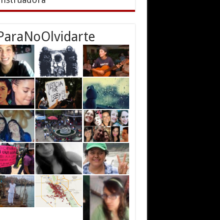
ParaNoOlvidarte