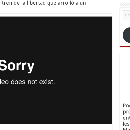
l tren de la libertad que arrolló a un
Co
ele
Po
pr
en
le
Me