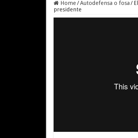
Home
/
Autodefensa o fosa
/
E
presidente