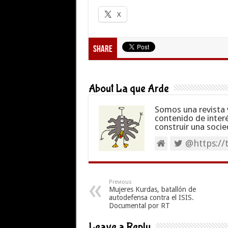
X
Share
About La que Arde
Somos una revista 
contenido de inter
construir una socie
@https://
Previous
Mujeres Kurdas, batallón de
autodefensa contra el ISIS.
Documental por RT
Leave a Reply