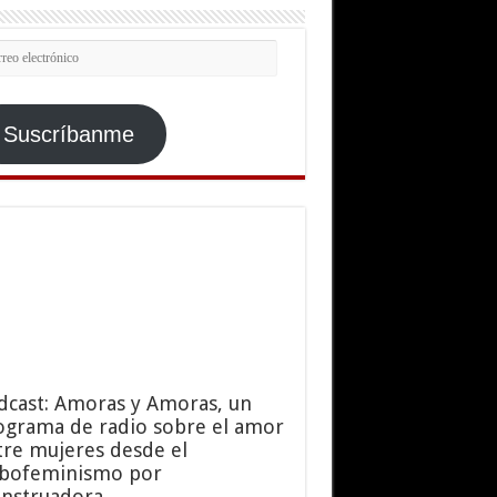
rreo
ctrónico
Suscríbanme
dcast: Amoras y Amoras, un
ograma de radio sobre el amor
tre mujeres desde el
sbofeminismo por
nstruadora