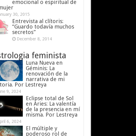
emocional o espiritual de
 mujer
anuary 30, 2015
Entrevista al clítoris:
“Guardo todavía muchos
secretos”
December 8, 2014
trologia feminista
Luna Nueva en
Géminis: La
renovación de la
narrativa de mi
toria. Por Lestreya
une 9, 2024
Eclipse total de Sol
en Aries: La valentía
de la presencia en mí
misma. Por Lestreya
pril 6, 2024
El múltiple y
poderoso rol de