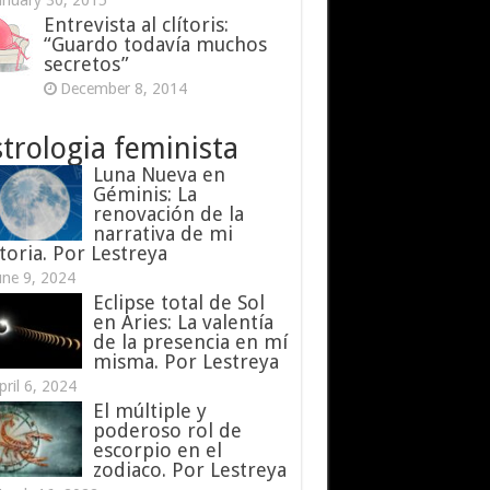
anuary 30, 2015
Entrevista al clítoris:
“Guardo todavía muchos
secretos”
December 8, 2014
trologia feminista
Luna Nueva en
Géminis: La
renovación de la
narrativa de mi
toria. Por Lestreya
une 9, 2024
Eclipse total de Sol
en Aries: La valentía
de la presencia en mí
misma. Por Lestreya
pril 6, 2024
El múltiple y
poderoso rol de
escorpio en el
zodiaco. Por Lestreya