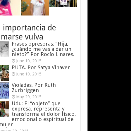
a importancia de
amarse vulva
Frases opresoras: “Hija,
¿cuándo me vas a dar un
nieto?” Por Rocío Linares.
June 10, 2015
PUTA. Por Satya Vinaver
June 10, 2015
Violadas. Por Ruth
Zurbriggen
May 29, 2015
Udu: El “objeto” que
expresa, representa y
transforma el dolor físico,
emocional o espiritual de
 mujer