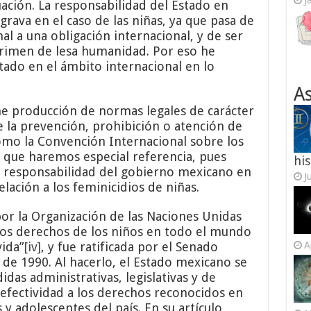
J
ación. La responsabilidad del Estado en
grava en el caso de las niñas, ya que pasa de
al a una obligación internacional, y de ser
 crimen de lesa humanidad. Por eso he
stado en el ámbito internacional en lo
As
e producción de normas legales de carácter
e la prevención, prohibición o atención de
 como la Convención Internacional sobre los
 que haremos especial referencia, pues
his
a responsabilidad del gobierno mexicano en
J
lación a los feminicidios de niñas.
or la Organización de las Naciones Unidas
los derechos de los niños en todo el mundo
vida”
[iv]
, y fue ratificada por el Senado
A
de 1990. Al hacerlo, el Estado mexicano se
das administrativas, legislativas y de
 efectividad a los derechos reconocidos en
 y adolescentes del país. En su artículo