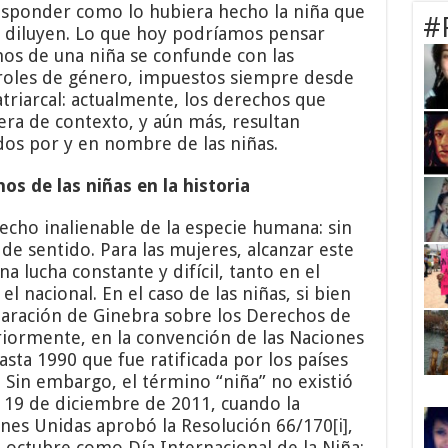
sponder como lo hubiera hecho la niña que
#
se diluyen. Lo que hoy podríamos pensar
hos de una niña se confunde con las
 roles de género, impuestos siempre desde
triarcal: actualmente, los derechos que
era de contexto, y aún más, resultan
dos por y en nombre de las niñas.
os de las niñas en la historia
recho inalienable de la especie humana: sin
de sentido. Para las mujeres, alcanzar este
 lucha constante y difícil, tanto en el
 nacional. En el caso de las niñas, si bien
laración de Ginebra sobre los Derechos de
riormente, en la convención de las Naciones
asta 1990 que fue ratificada por los países
 Sin embargo, el término “niña” no existió
el 19 de diciembre de 2011, cuando la
nes Unidas aprobó la Resolución 66/170
[i]
,
e octubre como Día Internacional de la Niña: