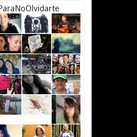
ParaNoOlvidarte