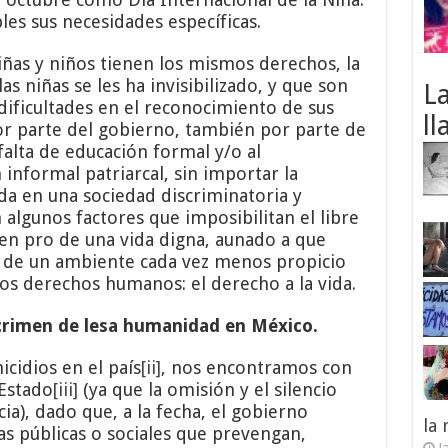
les sus necesidades específicas.
iñas y niños tienen los mismos derechos, la
s niñas se les ha invisibilizado, y que son
L
dificultades en el reconocimiento de sus
ll
r parte del gobierno, también por parte de
falta de educación formal y/o al
informal patriarcal, sin importar la
a en una sociedad discriminatoria y
 algunos factores que imposibilitan el libre
 en pro de una vida digna, aunado a que
o de un ambiente cada vez menos propicio
los derechos humanos: el derecho a la vida.
l crimen de lesa humanidad en México.
cidios en el país
[ii]
, nos encontramos con
 Estado
[iii]
(ya que la omisión y el silencio
a), dado que, a la fecha, el gobierno
la
as públicas o sociales que prevengan,