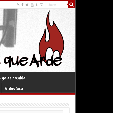
ya es posible
Videoteca
rreo