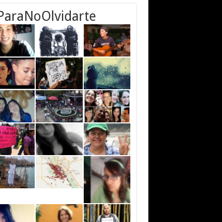
ParaNoOlvidarte