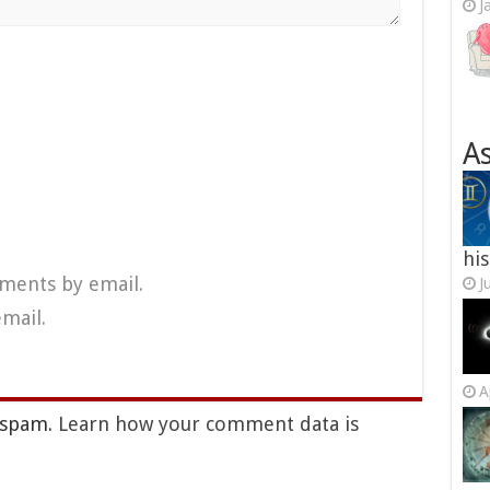
J
As
his
ments by email.
J
mail.
A
e spam.
Learn how your comment data is