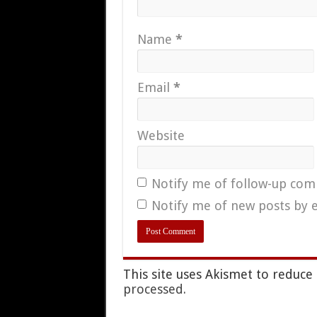
Name
*
Email
*
Website
Notify me of follow-up com
Notify me of new posts by e
This site uses Akismet to reduc
processed.