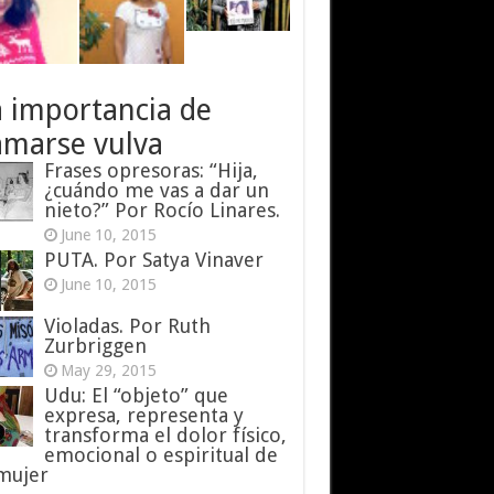
a importancia de
amarse vulva
Frases opresoras: “Hija,
¿cuándo me vas a dar un
nieto?” Por Rocío Linares.
June 10, 2015
PUTA. Por Satya Vinaver
June 10, 2015
Violadas. Por Ruth
Zurbriggen
May 29, 2015
Udu: El “objeto” que
expresa, representa y
transforma el dolor físico,
emocional o espiritual de
 mujer