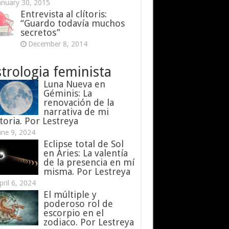
anuary 30, 2015
Entrevista al clítoris:
“Guardo todavía muchos
secretos”
December 8, 2014
trologia feminista
Luna Nueva en
Géminis: La
renovación de la
narrativa de mi
toria. Por Lestreya
une 9, 2024
Eclipse total de Sol
en Aries: La valentía
de la presencia en mí
misma. Por Lestreya
pril 6, 2024
El múltiple y
poderoso rol de
escorpio en el
zodiaco. Por Lestreya