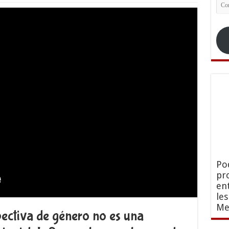
Co
ele
Po
pr
en
le
Me
pectiva de género no es una