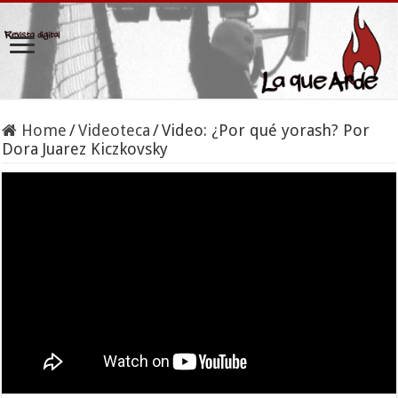
Home
/
Videoteca
/
Video: ¿Por qué yorash? Por
Dora Juarez Kiczkovsky