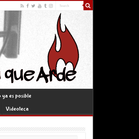
ya es posible
Videoteca
rreo