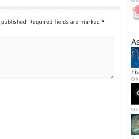
J
 published.
Required fields are marked
*
As
his
J
A