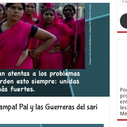
ele
Po
pr
en
ampat Pal y las Guerreras del sari
le
Me