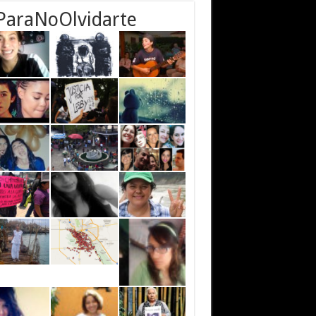
ParaNoOlvidarte