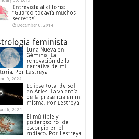
anuary 30, 2015
Entrevista al clítoris:
“Guardo todavía muchos
secretos”
December 8, 2014
trologia feminista
Luna Nueva en
Géminis: La
renovación de la
narrativa de mi
toria. Por Lestreya
une 9, 2024
Eclipse total de Sol
en Aries: La valentía
de la presencia en mí
misma. Por Lestreya
pril 6, 2024
El múltiple y
poderoso rol de
escorpio en el
zodiaco. Por Lestreya