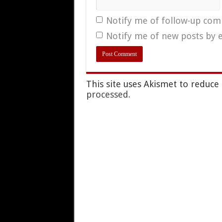
Notify me of follow-up com
Notify me of new posts by e
This site uses Akismet to reduc
processed.