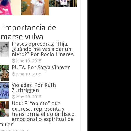
a importancia de
amarse vulva
Frases opresoras: “Hija,
¿cuándo me vas a dar un
nieto?” Por Rocío Linares.
June 10, 2015
PUTA. Por Satya Vinaver
June 10, 2015
Violadas. Por Ruth
Zurbriggen
May 29, 2015
Udu: El “objeto” que
expresa, representa y
transforma el dolor físico,
emocional o espiritual de
 mujer