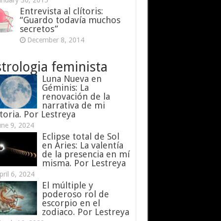
anuary 30, 2015
Entrevista al clítoris:
“Guardo todavía muchos
secretos”
December 8, 2014
trologia feminista
Luna Nueva en
Géminis: La
renovación de la
narrativa de mi
toria. Por Lestreya
une 9, 2024
Eclipse total de Sol
en Aries: La valentía
de la presencia en mí
misma. Por Lestreya
pril 6, 2024
El múltiple y
poderoso rol de
escorpio en el
zodiaco. Por Lestreya