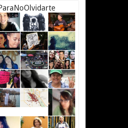
ParaNoOlvidarte