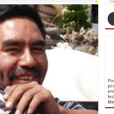
ele
Po
pr
en
le
Me