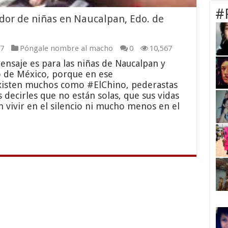
#
ador de niñas en Naucalpan, Edo. de
7
Póngale nombre al macho
0
10,567
ensaje es para las niñas de Naucalpan y
do de México, porque en ese
xisten muchos como #ElChino, pederastas
decirles que no están solas, que sus vidas
vivir en el silencio ni mucho menos en el