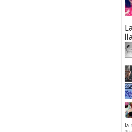
L
ll
la