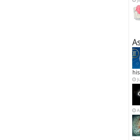
J
As
his
J
A