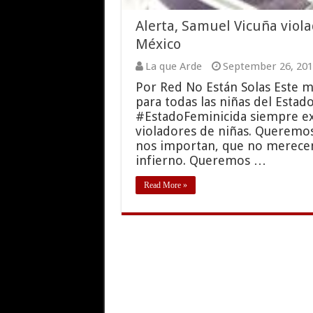
Alerta, Samuel Vicuña viol
México
La que Arde
September 26, 201
Por Red No Están Solas Este m
para todas las niñas del Esta
#EstadoFeminicida siempre e
violadores de niñas. Queremos 
nos importan, que no merecen 
infierno. Queremos …
Read More »