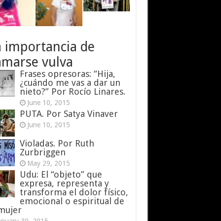
a importancia de
amarse vulva
Frases opresoras: “Hija,
¿cuándo me vas a dar un
nieto?” Por Rocío Linares.
June 10, 2015
PUTA. Por Satya Vinaver
June 10, 2015
Violadas. Por Ruth
Zurbriggen
May 29, 2015
Udu: El “objeto” que
expresa, representa y
transforma el dolor físico,
emocional o espiritual de
 mujer