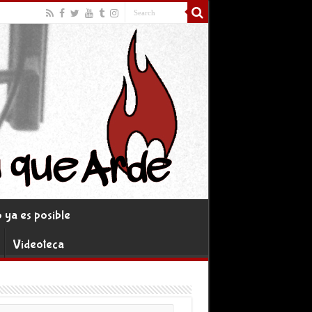
ya es posible
Videoteca
rreo