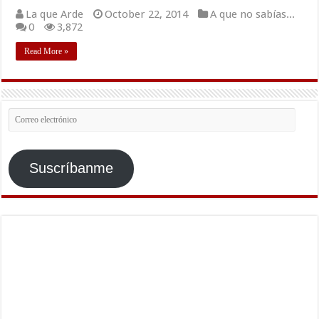
La que Arde
October 22, 2014
A que no sabías...
0
3,872
Read More »
Correo
electrónico
Suscríbanme