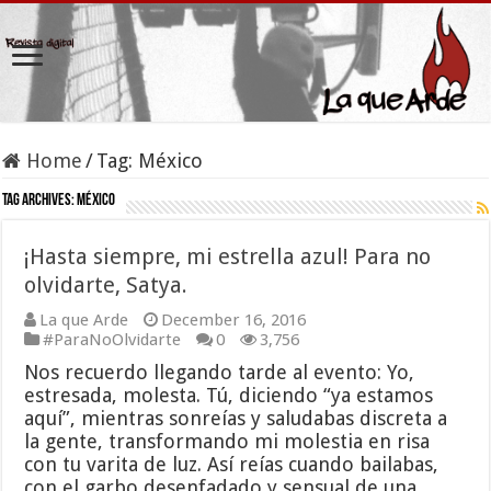
Home
/
Tag:
México
Tag Archives:
México
¡Hasta siempre, mi estrella azul! Para no
olvidarte, Satya.
La que Arde
December 16, 2016
#ParaNoOlvidarte
0
3,756
Nos recuerdo llegando tarde al evento: Yo,
estresada, molesta. Tú, diciendo “ya estamos
aquí”, mientras sonreías y saludabas discreta a
la gente, transformando mi molestia en risa
con tu varita de luz. Así reías cuando bailabas,
con el garbo desenfadado y sensual de una