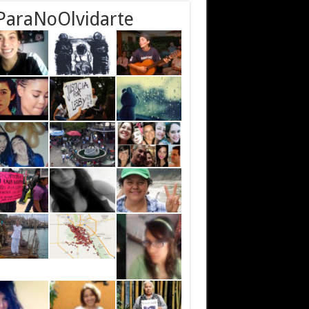
ParaNoOlvidarte