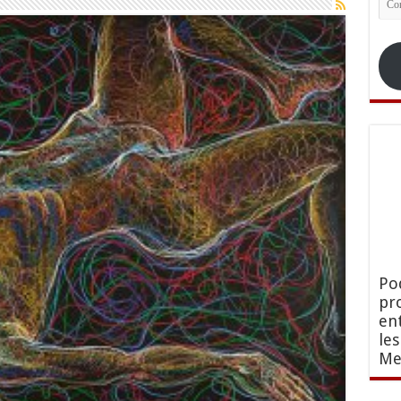
ele
Po
pr
en
le
Me