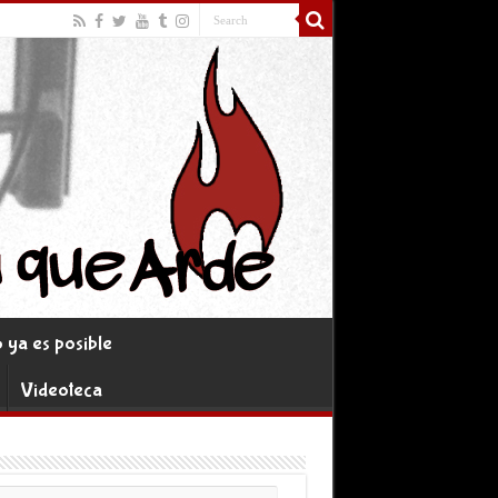
ya es posible
Videoteca
rreo