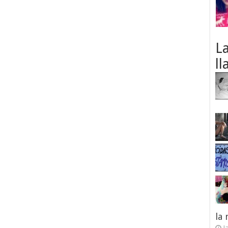
L
ll
la