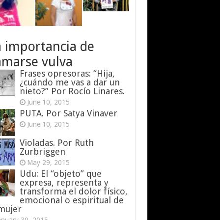
a importancia de
amarse vulva
Frases opresoras: “Hija,
¿cuándo me vas a dar un
nieto?” Por Rocío Linares.
June 10, 2015
PUTA. Por Satya Vinaver
June 10, 2015
Violadas. Por Ruth
Zurbriggen
May 29, 2015
Udu: El “objeto” que
expresa, representa y
transforma el dolor físico,
emocional o espiritual de
 mujer