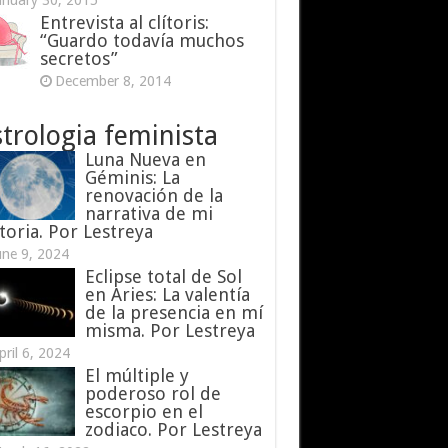
anuary 30, 2015
Entrevista al clítoris:
“Guardo todavía muchos
secretos”
December 8, 2014
trologia feminista
Luna Nueva en
Géminis: La
renovación de la
narrativa de mi
toria. Por Lestreya
une 9, 2024
Eclipse total de Sol
en Aries: La valentía
de la presencia en mí
misma. Por Lestreya
pril 6, 2024
El múltiple y
poderoso rol de
escorpio en el
zodiaco. Por Lestreya