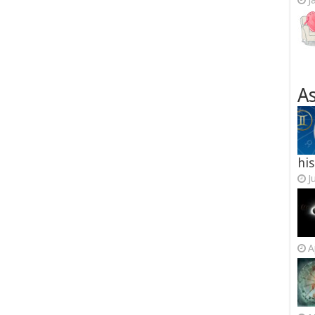
J
As
his
J
A