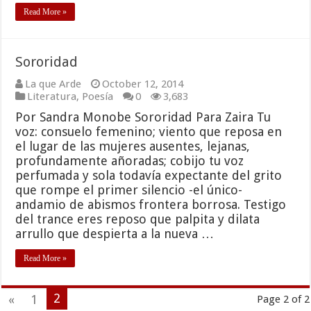
Read More »
Sororidad
La que Arde
October 12, 2014
Literatura
,
Poesía
0
3,683
Por Sandra Monobe Sororidad Para Zaira Tu
voz: consuelo femenino; viento que reposa en
el lugar de las mujeres ausentes, lejanas,
profundamente añoradas; cobijo tu voz
perfumada y sola todavía expectante del grito
que rompe el primer silencio -el único-
andamio de abismos frontera borrosa. Testigo
del trance eres reposo que palpita y dilata
arrullo que despierta a la nueva …
Read More »
2
«
1
Page 2 of 2