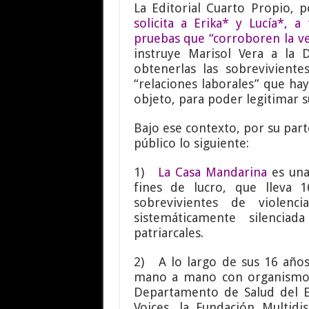
La Editorial Cuarto Propio, 
solicita a Erika* y Lucía*, 
pruebas que “corroboren la ve
instruye Marisol Vera a la 
obtenerlas las sobrevivient
“relaciones laborales” que ha
objeto, para poder legitimar s
Bajo ese contexto, por su par
público lo siguiente:
1)
La Casa Mandarina
es una
fines de lucro, que lleva 
sobrevivientes de violen
sistemáticamente silencia
patriarcales.
2) A lo largo de sus 16 años
mano a mano con organismos 
Departamento de Salud del 
Voices, la Fundación Multidis