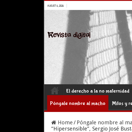
AUGUST 6, 2026
El derecho a la no maternidad
Póngale nombre al macho
Mitos y r
Home
/
Póngale nombre al m
“Hipersensible”, Sergio José Bus