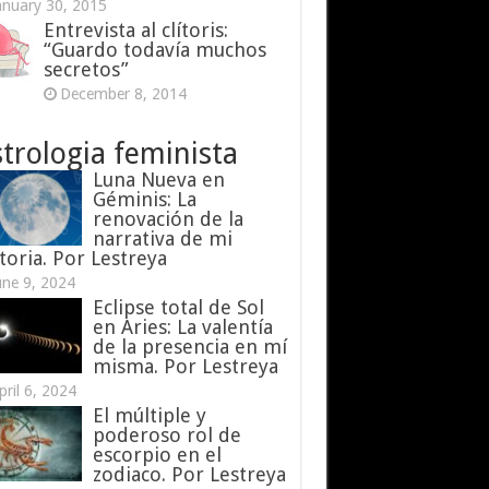
anuary 30, 2015
Entrevista al clítoris:
“Guardo todavía muchos
secretos”
December 8, 2014
trologia feminista
Luna Nueva en
Géminis: La
renovación de la
narrativa de mi
toria. Por Lestreya
une 9, 2024
Eclipse total de Sol
en Aries: La valentía
de la presencia en mí
misma. Por Lestreya
pril 6, 2024
El múltiple y
poderoso rol de
escorpio en el
zodiaco. Por Lestreya