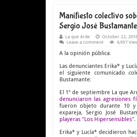
Manifiesto colectivo sob
Sergio José Bustamante
La que Arde
October 22, 201
Leave a comment
4,997 Vie
A la opinión pública:
Las denunciantes Erika* y Luc
el siguiente comunicado col
Bustamante:
El 1º de septiembre La que A
denunciaron las agresiones fí
fueron objeto durante 10 
expareja, Sergio José Bust
playeras “Los Hipersensibles”
.
Erika* y Lucía* decidieron hac