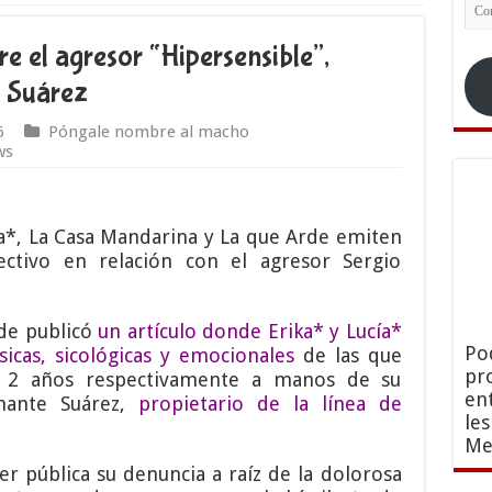
Co
ele
re el agresor “Hipersensible”,
 Suárez
6
Póngale nombre al macho
ws
ía*, La Casa Mandarina y La que Arde emiten
ectivo en relación con el agresor Sergio
rde publicó
un artículo donde Erika* y Lucía*
Po
sicas, sicológicas y emocionales
de las que
pr
y 2 años respectivamente a manos de su
en
amante Suárez,
propietario de la línea de
le
Me
er pública su denuncia a raíz de la dolorosa