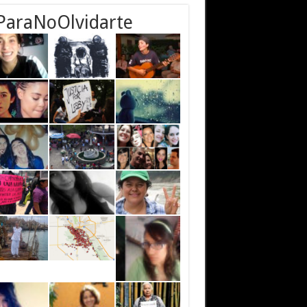
ParaNoOlvidarte