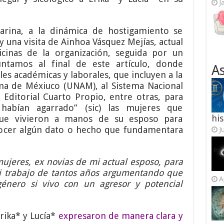
J
rina, a la dinámica de hostigamiento se
 una visita de Ainhoa Vásquez Mejías, actual
icinas de la organización, seguida por un
untamos al final de este artículo, donde
As
les académicas y laborales, que incluyen a la
ma de Méxiuco (UNAM), al Sistema Nacional
a Editorial Cuarto Propio, entre otras, para
habían agarrado” (sic) las mujeres que
his
 que vivieron a manos de su esposo para
conocer algún dato o hecho que fundamentara
J
mujeres, ex novias de mi actual esposo, para
i trabajo de tantos años argumentando que
A
énero si vivo con un agresor y potencial
rika* y Lucía*
expresaron de manera clara y