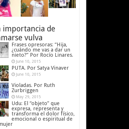
a importancia de
amarse vulva
Frases opresoras: “Hija,
¿cuándo me vas a dar un
nieto?” Por Rocío Linares.
June 10, 2015
PUTA. Por Satya Vinaver
June 10, 2015
Violadas. Por Ruth
Zurbriggen
May 29, 2015
Udu: El “objeto” que
expresa, representa y
transforma el dolor físico,
emocional o espiritual de
 mujer