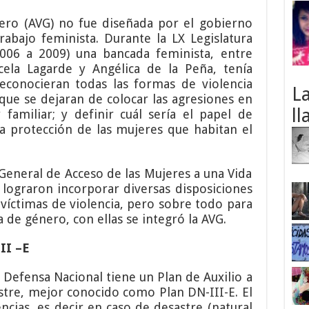
nero (AVG) no fue diseñada por el gobierno
abajo feminista. Durante la LX Legislatura
006 a 2009) una bancada feminista, entre
ela Lagarde y Angélica de la Peña, tenía
reconocieran todas las formas de violencia
L
 que se dejaran de colocar las agresiones en
ll
familiar; y definir cuál sería el papel de
 la protección de las mujeres que habitan el
 General de Acceso de las Mujeres a una Vida
se lograron incorporar diversas disposiciones
 víctimas de violencia, pero sobre todo para
a de género, con ellas se integró la AVG.
II –E
a Defensa Nacional tiene un Plan de Auxilio a
stre, mejor conocido como Plan DN-III-E. El
ncias, es decir en caso de desastre (natural