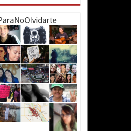
ParaNoOlvidarte