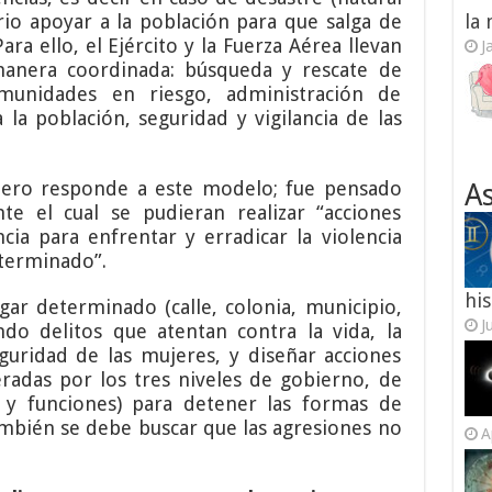
io apoyar a la población para que salga de
la
ra ello, el Ejército y la Fuerza Aérea llevan
J
manera coordinada: búsqueda y rescate de
munidades en riesgo, administración de
la población, seguridad y vigilancia de las
énero responde a este modelo; fue pensado
As
 el cual se pudieran realizar “acciones
a para enfrentar y erradicar la violencia
eterminado”.
his
lugar determinado (calle, colonia, municipio,
J
do delitos que atentan contra la vida, la
seguridad de las mujeres, y diseñar acciones
radas por los tres niveles de gobierno, de
 y funciones) para detener las formas de
también se debe buscar que las agresiones no
A