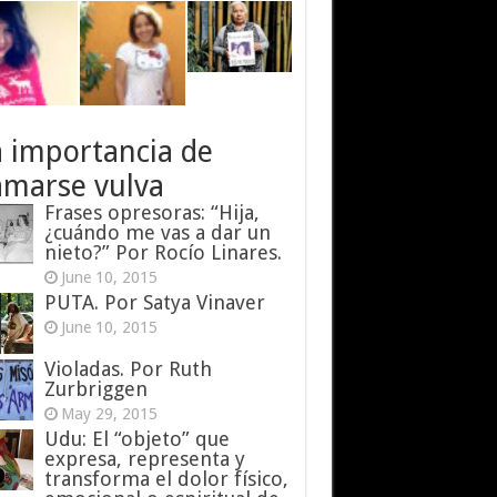
a importancia de
amarse vulva
Frases opresoras: “Hija,
¿cuándo me vas a dar un
nieto?” Por Rocío Linares.
June 10, 2015
PUTA. Por Satya Vinaver
June 10, 2015
Violadas. Por Ruth
Zurbriggen
May 29, 2015
Udu: El “objeto” que
expresa, representa y
transforma el dolor físico,