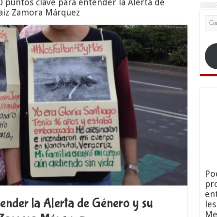
0 puntos clave para entender la Alerta de
naiz Zamora Márquez
Co
ele
Po
pr
en
ender la Alerta de Género y su
le
Me