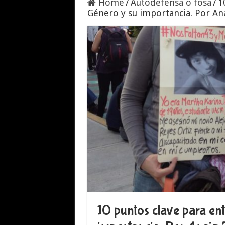
Home
/
Autodefensa o fosa
/
1
Género y su importancia. Por A
10 puntos clave para ent