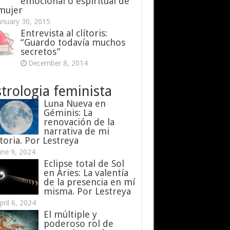
emocional o espiritual de
 mujer
anuary 30, 2015
Entrevista al clítoris:
“Guardo todavía muchos
secretos”
December 8, 2014
trologia feminista
Luna Nueva en
Géminis: La
renovación de la
narrativa de mi
toria. Por Lestreya
une 9, 2024
Eclipse total de Sol
en Aries: La valentía
de la presencia en mí
misma. Por Lestreya
pril 6, 2024
El múltiple y
poderoso rol de