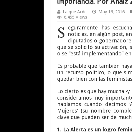
importancia. Por Anai
La que Arde
May 16, 2016
6,455 Views
S
eguramente has escucha
noticias, en algún post, e
diputados o gobernadore
que se solicitó su activación
o se “está implementando” en 
Es probable que también hayas
un recurso político, o que s
quedar bien con las feministas
Lo cierto es que hay mucha -y
consideramos muy important
hablamos cuando decimos ‘A
Mujeres’ (su nombre comple
clave que pueden ser de much
1. La Alerta es un logro femin