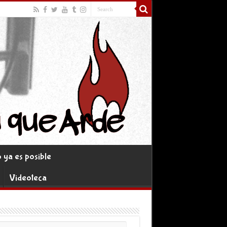
ya es posible
Videoteca
rreo