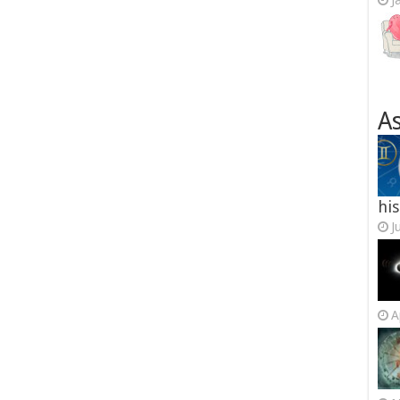
J
As
his
J
A