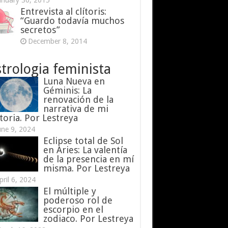
anuary 30, 2015
Entrevista al clítoris:
“Guardo todavía muchos
secretos”
December 8, 2014
trologia feminista
Luna Nueva en
Géminis: La
renovación de la
narrativa de mi
toria. Por Lestreya
une 9, 2024
Eclipse total de Sol
en Aries: La valentía
de la presencia en mí
misma. Por Lestreya
pril 6, 2024
El múltiple y
poderoso rol de
escorpio en el
zodiaco. Por Lestreya