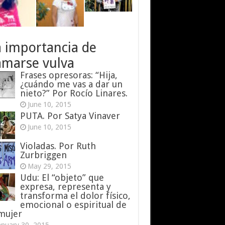
a importancia de
amarse vulva
Frases opresoras: “Hija,
¿cuándo me vas a dar un
nieto?” Por Rocío Linares.
June 10, 2015
PUTA. Por Satya Vinaver
June 10, 2015
Violadas. Por Ruth
Zurbriggen
May 29, 2015
Udu: El “objeto” que
expresa, representa y
transforma el dolor físico,
emocional o espiritual de
 mujer