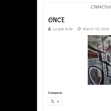
CIMACFoto
ONCE
La que Arde
March 10, 2016
Comparte
X