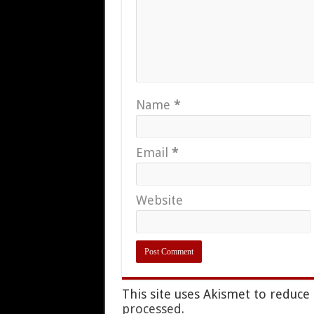
Name
*
Email
*
Website
This site uses Akismet to reduc
processed.