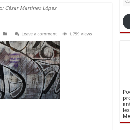
ele
: César Martínez López
Leave a comment
1,759 Views
Po
pr
en
le
Me