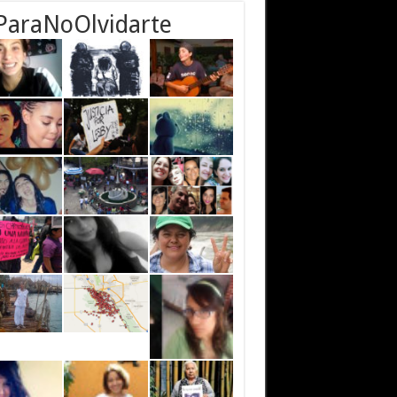
ParaNoOlvidarte