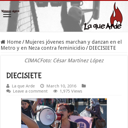
Home
/
Mujeres jóvenes marchan y danzan en el
Metro y en Neza contra feminicidio
/
DIECISIETE
CIMACFoto: César Martínez López
DIECISIETE
La que Arde
March 10, 2016
Leave a comment
1,975 Views