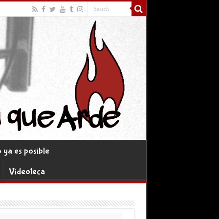
ya es posible
Videoteca
rreo