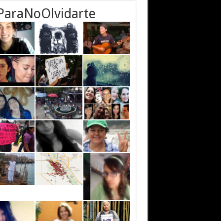
ParaNoOlvidarte