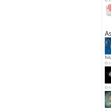
J
As
his
J
A