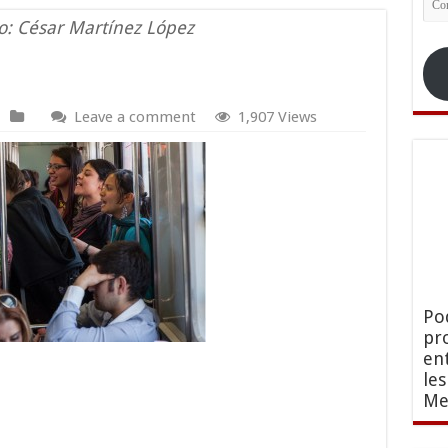
ele
: César Martínez López
Leave a comment
1,907 Views
Po
pr
en
le
Me