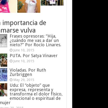
a importancia de
amarse vulva
Frases opresoras: “Hija,
¿cuándo me vas a dar un
nieto?” Por Rocío Linares.
June 10, 2015
PUTA. Por Satya Vinaver
June 10, 2015
Violadas. Por Ruth
Zurbriggen
May 29, 2015
Udu: El “objeto” que
expresa, representa y
transforma el dolor físico,
emocional o espiritual de
 mujer