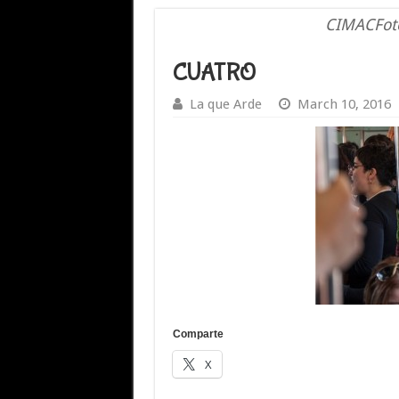
CIMACFoto
CUATRO
La que Arde
March 10, 2016
Comparte
X