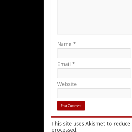
Name
*
Email
*
Website
This site uses Akismet to reduc
processed.