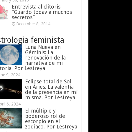
anuary 30, 2015
Entrevista al clítoris:
“Guardo todavía muchos
secretos”
December 8, 2014
trologia feminista
Luna Nueva en
Géminis: La
renovación de la
narrativa de mi
toria. Por Lestreya
une 9, 2024
Eclipse total de Sol
en Aries: La valentía
de la presencia en mí
misma. Por Lestreya
pril 6, 2024
El múltiple y
poderoso rol de
escorpio en el
zodiaco. Por Lestreya