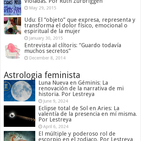
Violadas. Por Ruth Zurbriggen
May 29, 2015
Udu: El “objeto” que expresa, representa y
transforma el dolor físico, emocional o
espiritual de la mujer
January 30, 2015
Entrevista al clítoris: “Guardo todavía
muchos secretos”
December 8, 2014
Astrologia feminista
Luna Nueva en Géminis: La
renovación de la narrativa de mi
historia. Por Lestreya
June 9, 2024
Eclipse total de Sol en Aries: La
valentía de la presencia en mí misma.
Por Lestreya
April 6, 2024
El múltiple y poderoso rol de
escorpio en el zodiaco. Por Lestreya