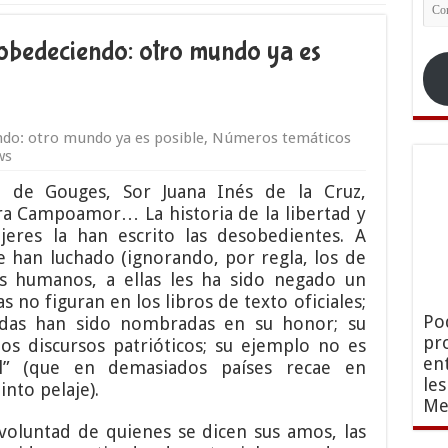
Co
ele
esobedeciendo: otro mundo ya es
do: otro mundo ya es posible
,
Números temáticos
ws
e de Gouges, Sor Juana Inés de la Cruz,
ra Campoamor… La historia de la libertad y
eres la han escrito las desobedientes. A
 han luchado (ignorando, por regla, los de
os humanos, a ellas les ha sido negado un
as no figuran en los libros de texto oficiales;
Po
idas han sido nombradas en su honor; su
pr
os discursos patrióticos; su ejemplo no es
en
al” (que en demasiados países recae en
le
into pelaje).
Me
 voluntad de quienes se dicen sus amos, las