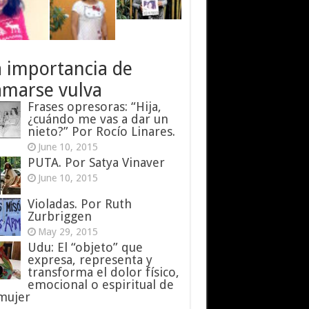
a importancia de
amarse vulva
Frases opresoras: “Hija,
¿cuándo me vas a dar un
nieto?” Por Rocío Linares.
June 10, 2015
PUTA. Por Satya Vinaver
June 10, 2015
Violadas. Por Ruth
Zurbriggen
May 29, 2015
Udu: El “objeto” que
expresa, representa y
transforma el dolor físico,
emocional o espiritual de
 mujer