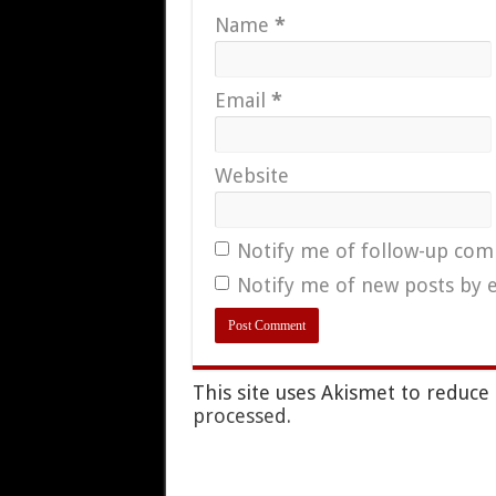
Name
*
Email
*
Website
Notify me of follow-up com
Notify me of new posts by e
This site uses Akismet to reduc
processed.