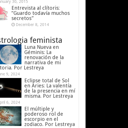
anuary 30, 2015
Entrevista al clítoris:
“Guardo todavía muchos
secretos”
December 8, 2014
trologia feminista
Luna Nueva en
Géminis: La
renovación de la
narrativa de mi
toria. Por Lestreya
une 9, 2024
Eclipse total de Sol
en Aries: La valentía
de la presencia en mí
misma. Por Lestreya
pril 6, 2024
El múltiple y
poderoso rol de
escorpio en el
zodiaco. Por Lestreya