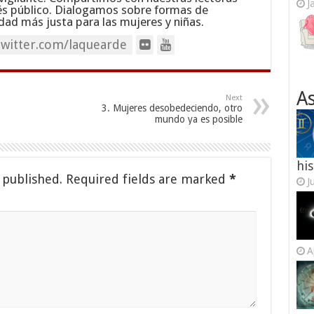
J
és público. Dialogamos sobre formas de
dad más justa para las mujeres y niñas.
twitter.com/laquearde
As
Next
3. Mujeres desobedeciendo, otro
mundo ya es posible
his
 published.
Required fields are marked
*
J
A