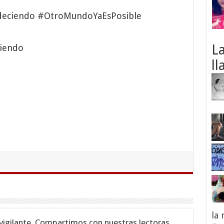
eciendo #OtroMundoYaEsPosible
L
ll
la
vigilante. Compartimos con nuestras lectoras