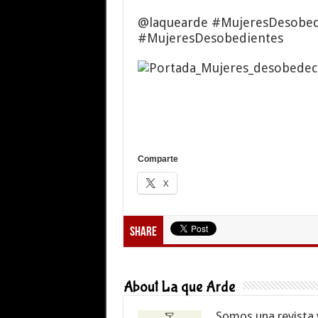
@laquearde #MujeresDesobed
#MujeresDesobedientes
Comparte
X
Share
About La que Arde
Somos una revista 