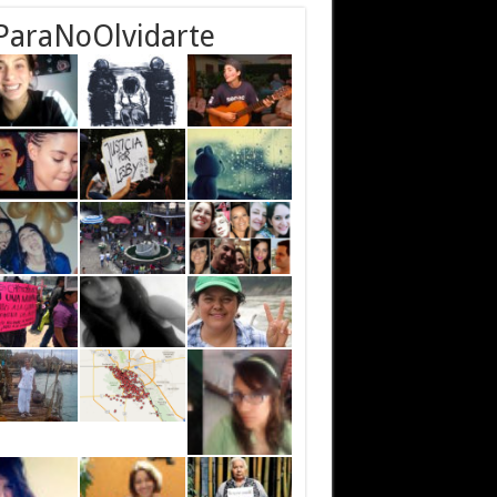
ParaNoOlvidarte