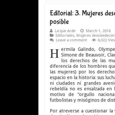
Editorial: 3. Mujeres d
posible
La que Arde
March 1, 2016
Editoriales
,
Mujeres desobedecien
Leave a comment
6,022 Vie
H
ermila Galindo, Olymp
Simone de Beauvoir, Cla
los derechos de las muj
diferencia de los hombres que
las mujeres) por los derech
espacio en la historia: sus luch
ni ciudades ni grandes aven
rebeldía no es ensalzada en l
motivo de “orgullo nacion
futbolistas y misóginos de dist
Por atreverse a cuestionar la