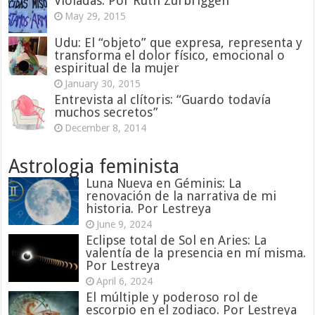
Violadas. Por Ruth Zurbriggen
May 29, 2015
Udu: El “objeto” que expresa, representa y
transforma el dolor físico, emocional o
espiritual de la mujer
January 30, 2015
Entrevista al clítoris: “Guardo todavía
muchos secretos”
December 8, 2014
Astrologia feminista
Luna Nueva en Géminis: La
renovación de la narrativa de mi
historia. Por Lestreya
June 9, 2024
Eclipse total de Sol en Aries: La
valentía de la presencia en mí misma.
Por Lestreya
April 6, 2024
El múltiple y poderoso rol de
escorpio en el zodiaco. Por Lestreya