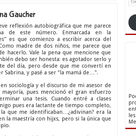
ele
na Gaucher
eve reflexión autobiográfica que me parece
ma de este número. Enmarcada en la
es” es que comienzo a escribir acerca del
 Como madre de dos niños, me parece que
de hacerlo. Vale la pena que mencione que
bién debo ser honesta: es agotador serlo y
rte del día, pero desde que me convertí en
 Sabrina, y pasé a ser “la mamá de…”.
 en sociología y el discurso de mi asesor de
a mayoría, pues mencionó el gran esfuerzo
Po
rminar una tesis. Cuando entré a clases
pr
migo pues era lactante de tiempo completo,
en
r la que me identificaban…¿adivinan? era la
le
n la maestría con hijxs, pero si la única que
Me
ipio.