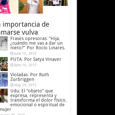
a importancia de
amarse vulva
Frases opresoras: “Hija,
¿cuándo me vas a dar un
nieto?” Por Rocío Linares.
June 10, 2015
PUTA. Por Satya Vinaver
June 10, 2015
Violadas. Por Ruth
Zurbriggen
May 29, 2015
Udu: El “objeto” que
expresa, representa y
transforma el dolor físico,
emocional o espiritual de
 mujer