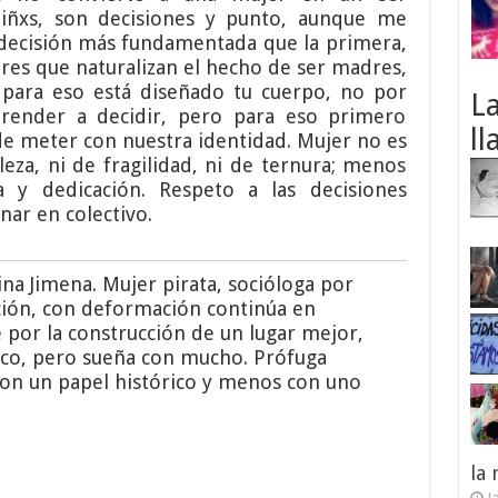
iñxs, son decisiones y punto, aunque me
 decisión más fundamentada que la primera,
es que naturalizan el hecho de ser madres,
 para eso está diseñado tu cuerpo, no por
L
render a decidir, pero para eso primero
ll
e meter con nuestra identidad. Mujer no es
za, ni de fragilidad, ni de ternura; menos
 y dedicación. Respeto a las decisiones
nar en colectivo.
ina Jimena. Mujer pirata, socióloga por
ción, con deformación continúa en
de por la construcción de un lugar mejor,
oco, pero sueña con mucho. Prófuga
on un papel histórico y menos con uno
la