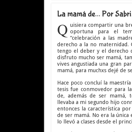
La mamá de… Por Sabri
Q
uisiera compartir una br
oportuna para el te
“celebración a las madr
derecho a la no maternidad.
tengo el deber y el derecho 
disfruto mucho ser mamá, tam
vives angustiada una gran pa
mamá, para muchxs dejé de ser
Hace poco concluí la maestría
tesis fue conmovedor para l
de, además de ser mamá, te
llevaba a mi segundo hijo con
entonces la característica po
de ser mamá. No era la única e
lo llevó a clases desde el princ