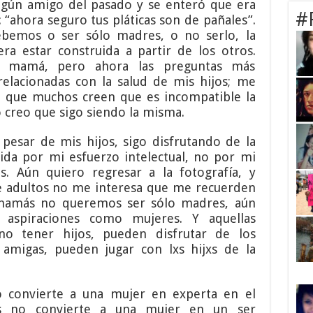
gún amigo del pasado y se enteró que era
#
 “ahora seguro tus pláticas son de pañales”.
ebemos o ser sólo madres, o no serlo, la
ra estar construida a partir de los otros.
r mamá, pero ahora las preguntas más
relacionadas con la salud de mis hijos; me
a que muchos creen que es incompatible la
o creo que sigo siendo la misma.
pesar de mis hijos, sigo disfrutando de la
ida por mi esfuerzo intelectual, no por mi
s. Aún quiero regresar a la fotografía, y
de adultos no me interesa que me recuerden
 mamás no queremos ser sólo madres, aún
s aspiraciones como mujeres. Y aquellas
o tener hijos, pueden disfrutar de los
s amigas, pueden jugar con lxs hijxs de la
no convierte a una mujer en experta en el
s no convierte a una mujer en un ser