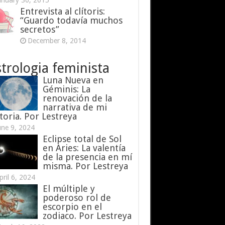
anuary 30, 2015
Entrevista al clítoris:
“Guardo todavía muchos
secretos”
December 8, 2014
trologia feminista
Luna Nueva en
Géminis: La
renovación de la
narrativa de mi
toria. Por Lestreya
une 9, 2024
Eclipse total de Sol
en Aries: La valentía
de la presencia en mí
misma. Por Lestreya
pril 6, 2024
El múltiple y
poderoso rol de
escorpio en el
zodiaco. Por Lestreya