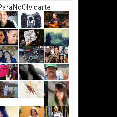
ParaNoOlvidarte