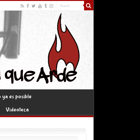
ya es posible
Videoteca
rreo