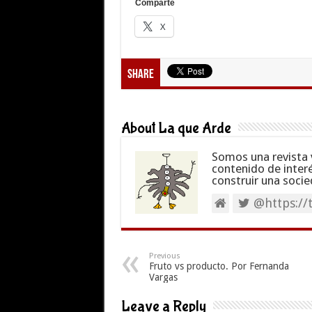
Comparte
X
Share
About La que Arde
Somos una revista 
contenido de inter
construir una socie
@https://
Previous
Fruto vs producto. Por Fernanda
Vargas
Leave a Reply