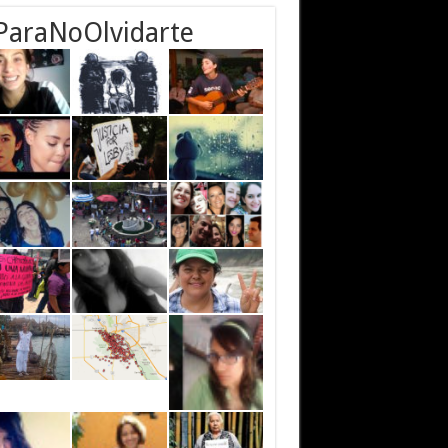
ParaNoOlvidarte