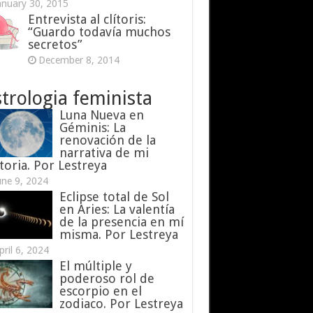
anuary 30, 2015
Entrevista al clítoris:
“Guardo todavía muchos
secretos”
December 8, 2014
trologia feminista
Luna Nueva en
Géminis: La
renovación de la
narrativa de mi
toria. Por Lestreya
une 9, 2024
Eclipse total de Sol
en Aries: La valentía
de la presencia en mí
misma. Por Lestreya
pril 6, 2024
El múltiple y
poderoso rol de
escorpio en el
zodiaco. Por Lestreya