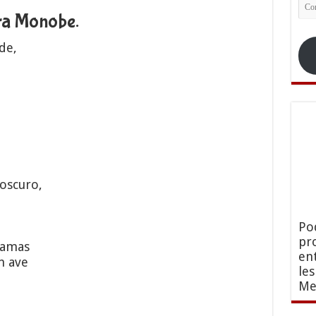
Co
ra Monobe.
ele
de,
oscuro,
Po
pr
ramas
en
n ave
le
Me