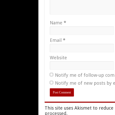
Name
*
Email
*
Website
Notify me of follow-up com
Notify me of new posts by e
This site uses Akismet to reduc
processed.