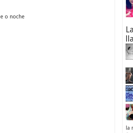
de o noche
L
ll
la