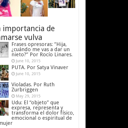
a importancia de
amarse vulva
Frases opresoras: “Hija,
¿cuándo me vas a dar un
nieto?” Por Rocío Linares.
June 10, 2015
PUTA. Por Satya Vinaver
June 10, 2015
Violadas. Por Ruth
Zurbriggen
May 29, 2015
Udu: El “objeto” que
expresa, representa y
transforma el dolor físico,
emocional o espiritual de
 mujer