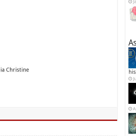
J
As
ia Christine
his
J
A