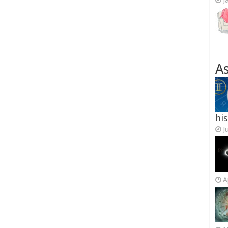
J
As
his
J
A