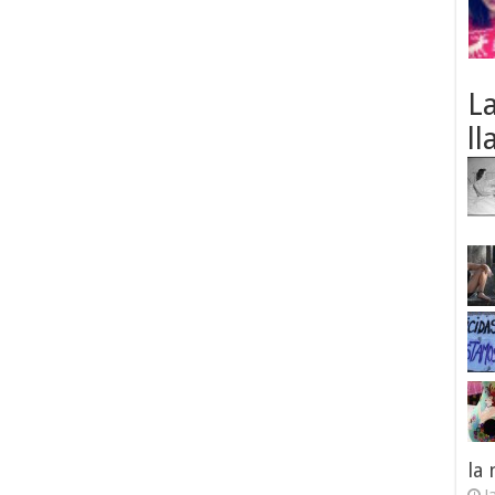
L
ll
la