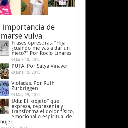
a importancia de
amarse vulva
Frases opresoras: “Hija,
¿cuándo me vas a dar un
nieto?” Por Rocío Linares.
June 10, 2015
PUTA. Por Satya Vinaver
June 10, 2015
Violadas. Por Ruth
Zurbriggen
May 29, 2015
Udu: El “objeto” que
expresa, representa y
transforma el dolor físico,
emocional o espiritual de
 mujer