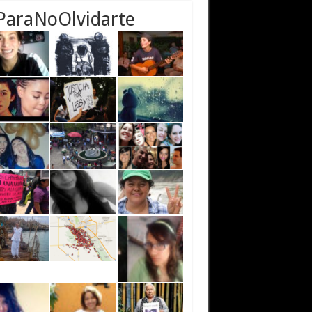
ParaNoOlvidarte