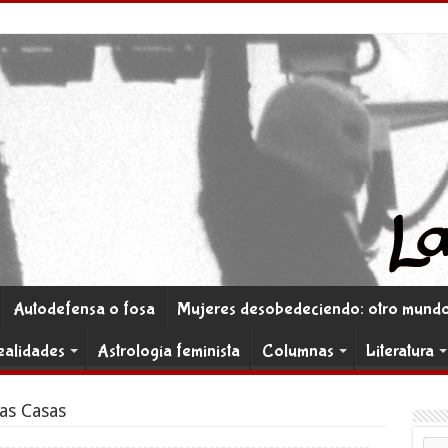
Autodefensa o fosa
Mujeres desobedeciendo: otro mundo 
ealidades
Astrología feminista
Columnas
Literatura
as Casas
Co