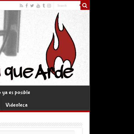
ya es posible
Videoteca
rreo