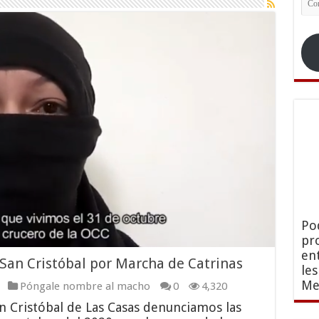
ele
Po
pr
en
San Cristóbal por Marcha de Catrinas
le
Me
Póngale nombre al macho
0
4,320
n Cristóbal de Las Casas denunciamos las