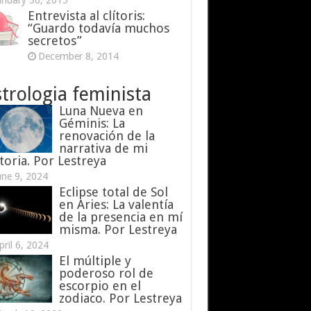
anuary 30, 2015
Entrevista al clítoris:
“Guardo todavía muchos
secretos”
December 8, 2014
trologia feminista
Luna Nueva en
Géminis: La
renovación de la
narrativa de mi
toria. Por Lestreya
une 9, 2024
Eclipse total de Sol
en Aries: La valentía
de la presencia en mí
misma. Por Lestreya
pril 6, 2024
El múltiple y
poderoso rol de
escorpio en el
zodiaco. Por Lestreya