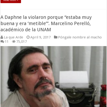
Read More »
A Daphne la violaron porque “estaba muy
buena y era ‘metible’”. Marcelino Perelló,
académico de la UNAM
La que Arde
April 9, 2017
Póngale nombre al macho
11
75,017