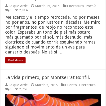
La que Arde
March 25, 2015
Literatura
,
Poesía
0
2,914
Me acerco y el tiempo retrocede, no por meses,
no por años, no por lustros ni décadas. Me miro
por fragmentos, de reojo no reconozco este
color. Esperaba un tono de piel más oscuro,
más quemado por el sol, más desnudo, más
cicatrices; de cuando corría esquivando ramas
siguiendo el movimiento de un ave para
danzarlo después. No sé si …
Read More »
La vida primero, por Montserrat Bonfil.
La que Arde
March 5, 2015
Cuento
,
Literatura
0
2,769