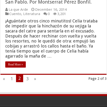
San Pablo. Por Montserrat Pérez Bonfil.
La que Arde
December 16, 2014
Cuento
,
Literatura
0
3,201
¡Aguántate otros cinco minutitos! Celia trataba
de impedir que la hinchazón de su vejiga la
sacara del catre para sentarla en el excusado.
Después de hacer rechinar con vuelta y vuelta
los resortes, no le quedó de otra: empujó las
cobijas y arrastró los callos hasta el baño. Ya
tenía tiempo que el cuerpo de Celia había
agarrado la maña de …
Read More »
2
«
1
3
»
Page 2 of 3