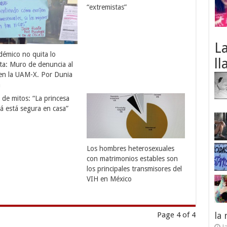
“extremistas”
L
démico no quita lo
ll
ta: Muro de denuncia al
en la UAM-X. Por Dunia
a
o de mitos: “La princesa
á está segura en casa”
Los hombres heterosexuales
con matrimonios estables son
los principales transmisores del
VIH en México
Page 4 of 4
la