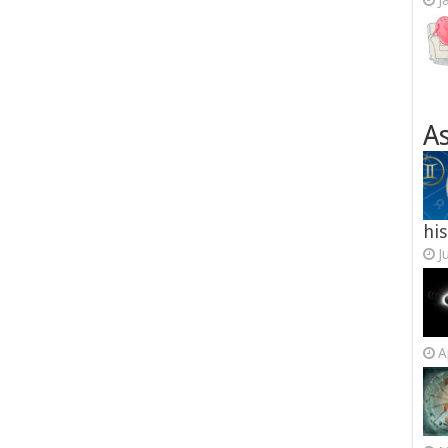
J
As
his
J
A