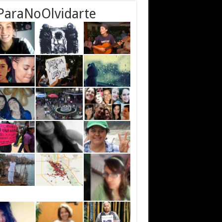
ParaNoOlvidarte