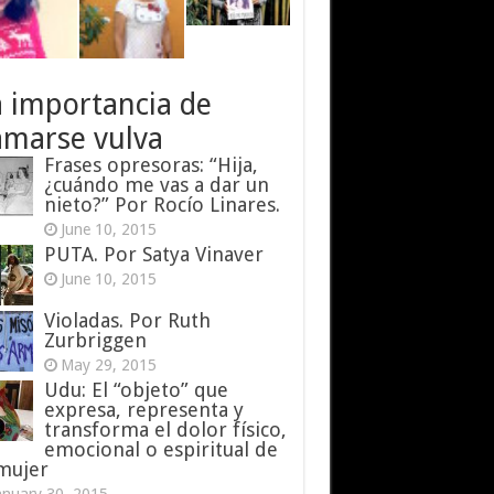
a importancia de
amarse vulva
Frases opresoras: “Hija,
¿cuándo me vas a dar un
nieto?” Por Rocío Linares.
June 10, 2015
PUTA. Por Satya Vinaver
June 10, 2015
Violadas. Por Ruth
Zurbriggen
May 29, 2015
Udu: El “objeto” que
expresa, representa y
transforma el dolor físico,
emocional o espiritual de
 mujer