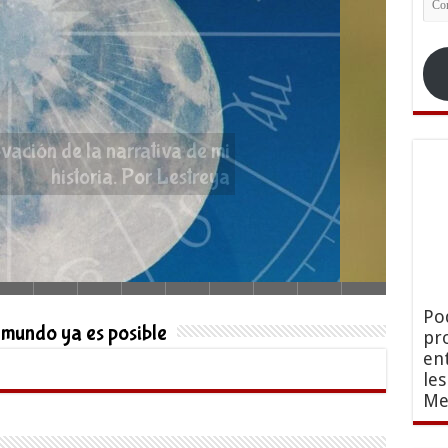
ele
vación de la narrativa de mi historia.
Por Lestreya
Po
 mundo ya es posible
pr
en
le
Me