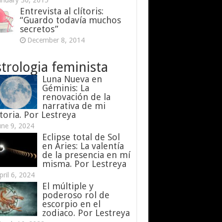
anuary 30, 2015
Entrevista al clítoris:
“Guardo todavía muchos
secretos”
December 8, 2014
trologia feminista
Luna Nueva en
Géminis: La
renovación de la
narrativa de mi
toria. Por Lestreya
une 9, 2024
Eclipse total de Sol
en Aries: La valentía
de la presencia en mí
misma. Por Lestreya
pril 6, 2024
El múltiple y
poderoso rol de
escorpio en el
zodiaco. Por Lestreya