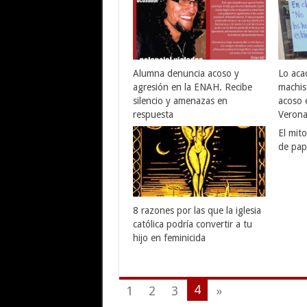
Alumna denuncia acoso y
Lo aca
agresión en la ENAH. Recibe
machis
silencio y amenazas en
acoso 
respuesta
Veron
El mit
de pap
8 razones por las que la iglesia
católica podría convertir a tu
hijo en feminicida
4
1
2
3
»