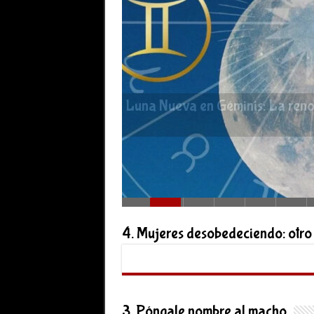
Luna Nueva en Géminis: La reno
4. Mujeres desobedeciendo: otro
3. Póngale nombre al macho